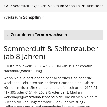
Zum
« Alle Veranstaltungen von Werkraum Schöpflin
Anmelden
Haupt-
Inhalt
springen
Zu anderem Termin wechseln
Sommerduft & Seifenzauber
(ab 8 Jahren)
Kurszeiten jeweils 09:30 – 16:30 Uhr (ab 15 Uhr kreative
Nachmittagsbetreuung)
Wenn Sie alleinerziehend oder arbeitslos sind oder die
Workshop-Gebühren aus anderen Gründen nicht zahlen
können, melden Sie sich bei uns telefonisch unter 0152 25
417 395 oder 0151 44 265 875 oder per E-Mail an
workshops@werkraum-schoepflin.de
und wählen Sie beim
Buchen die Zahlungsmethode »Banküberweisung«.
Geflüchtete Kinder und Jugendliche können kostenlos