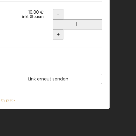
Menge
10,00 €
-
inkl. Steuern
+
Link erneut senden
by pretix