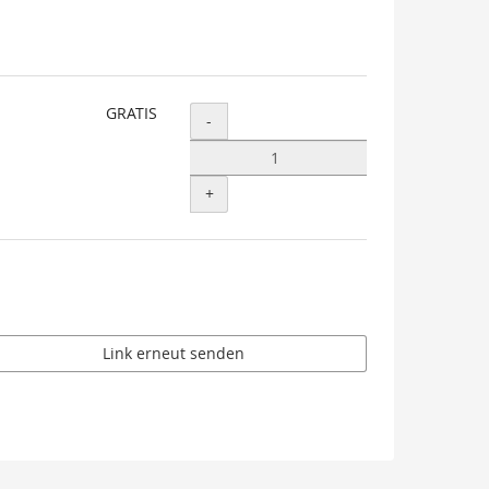
GRATIS
Menge
-
+
Link erneut senden