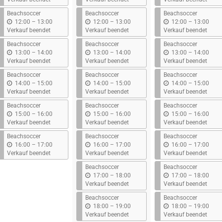
s
s
s
Beachsoccer
Beachsoccer
Beachsoccer
b
b
b
12:00
–
13:00
12:00
–
13:00
12:00
–
13:00
i
i
i
Verkauf beendet
Verkauf beendet
Verkauf beendet
s
s
s
Beachsoccer
Beachsoccer
Beachsoccer
b
b
b
13:00
–
14:00
13:00
–
14:00
13:00
–
14:00
i
i
i
Verkauf beendet
Verkauf beendet
Verkauf beendet
s
s
s
Beachsoccer
Beachsoccer
Beachsoccer
b
b
b
14:00
–
15:00
14:00
–
15:00
14:00
–
15:00
i
i
i
Verkauf beendet
Verkauf beendet
Verkauf beendet
s
s
s
Beachsoccer
Beachsoccer
Beachsoccer
b
b
b
15:00
–
16:00
15:00
–
16:00
15:00
–
16:00
i
i
i
Verkauf beendet
Verkauf beendet
Verkauf beendet
s
s
s
Beachsoccer
Beachsoccer
Beachsoccer
b
b
b
16:00
–
17:00
16:00
–
17:00
16:00
–
17:00
i
i
i
Verkauf beendet
Verkauf beendet
Verkauf beendet
s
s
s
Beachsoccer
Beachsoccer
b
b
17:00
–
18:00
17:00
–
18:00
i
i
Verkauf beendet
Verkauf beendet
s
s
Beachsoccer
Beachsoccer
b
b
18:00
–
19:00
18:00
–
19:00
i
i
Verkauf beendet
Verkauf beendet