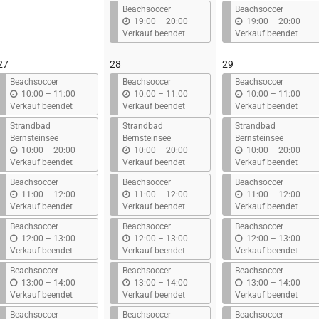
s
s
Beachsoccer
Beachsoccer
b
b
19:00
–
20:00
19:00
–
20:00
i
i
Verkauf beendet
Verkauf beendet
s
s
27
28
29
Beachsoccer
Beachsoccer
Beachsoccer
b
b
b
10:00
–
11:00
10:00
–
11:00
10:00
–
11:00
i
i
i
Verkauf beendet
Verkauf beendet
Verkauf beendet
s
s
s
Strandbad
Strandbad
Strandbad
Bernsteinsee
Bernsteinsee
Bernsteinsee
b
b
b
10:00
–
20:00
10:00
–
20:00
10:00
–
20:00
i
i
i
Verkauf beendet
Verkauf beendet
Verkauf beendet
s
s
s
Beachsoccer
Beachsoccer
Beachsoccer
b
b
b
11:00
–
12:00
11:00
–
12:00
11:00
–
12:00
i
i
i
Verkauf beendet
Verkauf beendet
Verkauf beendet
s
s
s
Beachsoccer
Beachsoccer
Beachsoccer
b
b
b
12:00
–
13:00
12:00
–
13:00
12:00
–
13:00
i
i
i
Verkauf beendet
Verkauf beendet
Verkauf beendet
s
s
s
Beachsoccer
Beachsoccer
Beachsoccer
b
b
b
13:00
–
14:00
13:00
–
14:00
13:00
–
14:00
i
i
i
Verkauf beendet
Verkauf beendet
Verkauf beendet
s
s
s
Beachsoccer
Beachsoccer
Beachsoccer