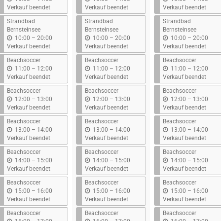
i
i
i
Verkauf beendet
Verkauf beendet
Verkauf beendet
s
s
s
Strandbad
Strandbad
Strandbad
Bernsteinsee
Bernsteinsee
Bernsteinsee
b
b
b
10:00
–
20:00
10:00
–
20:00
10:00
–
20:00
i
i
i
Verkauf beendet
Verkauf beendet
Verkauf beendet
s
s
s
Beachsoccer
Beachsoccer
Beachsoccer
b
b
b
11:00
–
12:00
11:00
–
12:00
11:00
–
12:00
i
i
i
Verkauf beendet
Verkauf beendet
Verkauf beendet
s
s
s
Beachsoccer
Beachsoccer
Beachsoccer
b
b
b
12:00
–
13:00
12:00
–
13:00
12:00
–
13:00
i
i
i
Verkauf beendet
Verkauf beendet
Verkauf beendet
s
s
s
Beachsoccer
Beachsoccer
Beachsoccer
b
b
b
13:00
–
14:00
13:00
–
14:00
13:00
–
14:00
i
i
i
Verkauf beendet
Verkauf beendet
Verkauf beendet
s
s
s
Beachsoccer
Beachsoccer
Beachsoccer
b
b
b
14:00
–
15:00
14:00
–
15:00
14:00
–
15:00
i
i
i
Verkauf beendet
Verkauf beendet
Verkauf beendet
s
s
s
Beachsoccer
Beachsoccer
Beachsoccer
b
b
b
15:00
–
16:00
15:00
–
16:00
15:00
–
16:00
i
i
i
Verkauf beendet
Verkauf beendet
Verkauf beendet
s
s
s
Beachsoccer
Beachsoccer
Beachsoccer