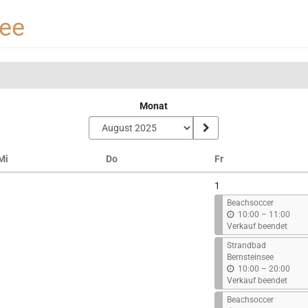
see
Monat
Mittwoch
Donnerstag
Freitag
Mi
Do
Fr
1
Beachsoccer
b
10:00
–
11:00
i
Verkauf beendet
s
Strandbad
Bernsteinsee
b
10:00
–
20:00
i
Verkauf beendet
s
Beachsoccer