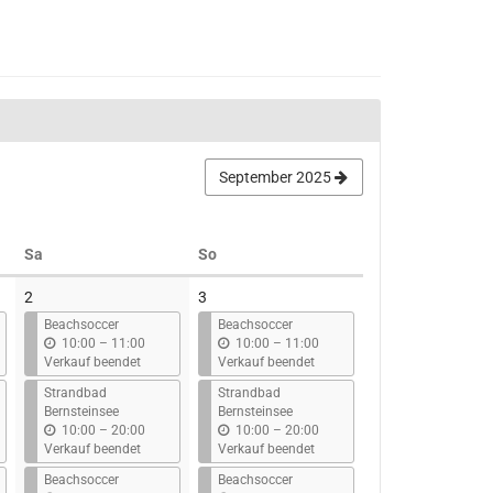
September 2025
Samstag
Sonntag
Sa
So
2
3
Beachsoccer
Beachsoccer
b
b
10:00
–
11:00
10:00
–
11:00
i
i
Verkauf beendet
Verkauf beendet
s
s
Strandbad
Strandbad
Bernsteinsee
Bernsteinsee
b
b
10:00
–
20:00
10:00
–
20:00
i
i
Verkauf beendet
Verkauf beendet
s
s
Beachsoccer
Beachsoccer