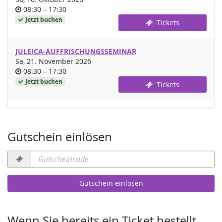
Uhrzeit
bis
08:30
–
17:30
Jetzt buchen
Tickets
JULEICA-AUFFRISCHUNGSSEMINAR
Sa, 21. November 2026
Uhrzeit
bis
08:30
–
17:30
Jetzt buchen
Tickets
Gutschein einlösen
Gutscheincode
erforderlich
Gutschein einlösen
Wenn Sie bereits ein Ticket bestellt