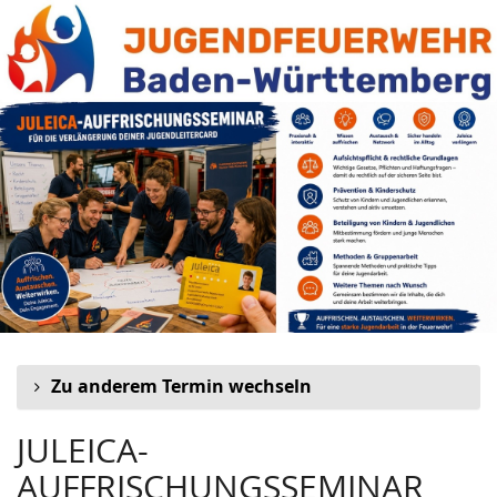
JULEICA-
Zum
Haupt-
AUFFRISCHUNGSSEMINAR
Inhalt
springen
Zu anderem Termin wechseln
JULEICA-
AUFFRISCHUNGSSEMINAR