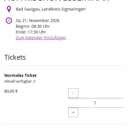
Bad Saulgau, Landkreis Sigmaringen
Sa, 21. November 2026
Beginn:
08:30
Uhr
Ende:
17:30
Uhr
Zum Kalender hinzufügen
Produkte
Tickets
Normales Ticket
Aktuell verfügbar: 3
80,00 €
Menge
-
+