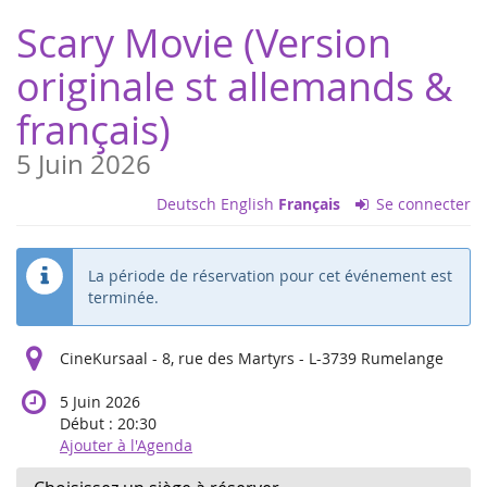
Aller sur
Scary Movie (Version
la page
principale
originale st allemands &
français)
5 Juin 2026
Deutsch
English
Français
Se connecter
La période de réservation pour cet événement est
terminée.
CineKursaal - 8, rue des Martyrs - L-3739 Rumelange
5 Juin 2026
Début :
20:30
Ajouter à l'Agenda