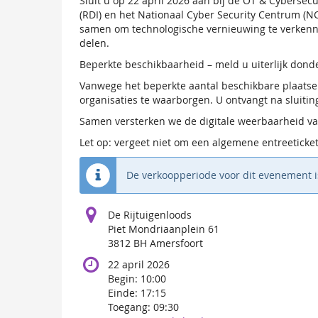
Sluit u op 22 april 2026 aan bij de OT & Cybersecu
(RDI) en het Nationaal Cyber Security Centrum (NC
samen om technologische vernieuwing te verkennen
delen.
Beperkte beschikbaarheid – meld u uiterlijk dond
Vanwege het beperkte aantal beschikbare plaatse
organisaties te waarborgen. U ontvangt na sluiting
Samen versterken we de digitale weerbaarheid va
Let op: vergeet niet om een algemene entreeticket
De verkoopperiode voor dit evenement i
De Rijtuigenloods
Piet Mondriaanplein 61
3812 BH Amersfoort
22 april 2026
Begin:
10:00
Einde:
17:15
Toegang:
09:30