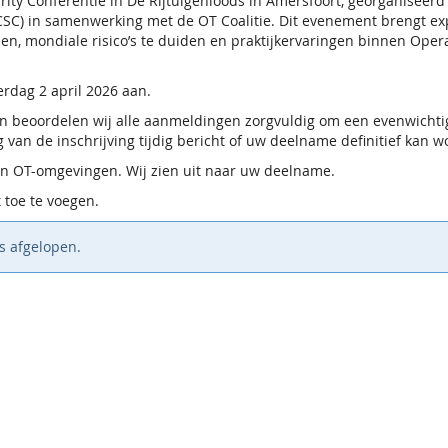
rity Conferentie in De Rijtuigenloods in Amersfoort, georganiseerd 
SC) in samenwerking met de OT Coalitie. Dit evenement brengt expe
, mondiale risico’s te duiden en praktijkervaringen binnen Operat
erdag 2 april 2026 aan.
n beoordelen wij alle aanmeldingen zorgvuldig om een evenwichti
 van de inschrijving tijdig bericht of uw deelname definitief kan 
n OT-omgevingen. Wij zien uit naar uw deelname.
 toe te voegen.
s afgelopen.