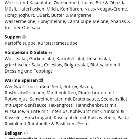
Wurst- und Käseplatte, Zwiebelmett, Lachs, Brie & Obazda
Müsli, Haferflocken, Milch, Konfitüren, Nuss-Nougat-Creme,
Honig, Joghurt, Quark, Butter & Margarine
Wassermelone, Honigmelone, Cantaloupe-Melone, Ananas &
frischer Obstsalat
Suppen
🍲
Kartoffelsuppe, Kürbiscremesuppe
Vorspeisen & Salate
🥗
Wurstsalat, Gurkensalat, Kartoffelsalat, Linsensalat,
griechischer Salat, Coleslaw, Bulgursalat, Blattsalate mit
Dressing und Toppings
Warme Speisen
🥓
Weißwurst mit süßem Senf, Rührei, Bacon,
Rostbratwürstchen, Minibouletten, Rinderbraten mit
Rotweinjus, Schweinebraten mit Bratensauce, Seelachsfilet
mit Dijon-Senfsauce, Haxengröstl, Hähnchenbrust mit
Pilzsauce, ¼ Ente mit Entenjus, Kohlwurst mit Grünkohl &
Kasseler, Hirschragout, Käsespätzle mit Röstzwiebeln, Pasta
Ravioli mit Ratatouille & Basilikum-Pesto
Beilagen
🥔