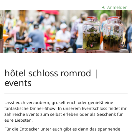
Zum
Anmelden
Haupt-
smartig
Inhalt
springen
-
die
Gastgeber
GmbH
hôtel schloss romrod |
events
Lasst euch verzaubern, gruselt euch oder genießt eine
fantastische Dinner-Show! In unserem Eventschloss findet ihr
zahlreiche Events zum selbst erleben oder als Geschenk für
eure Liebsten.
Für die Entdecker unter euch gibt es dann das spannende