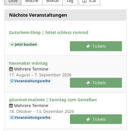
Liste
Woche
Monat
Tag
iCal
Nächste Veranstaltungen
Gutschein-Shop | hôtel schloss romrod
Jetzt buchen
Tickets
havanabar môntag
Mehrere Termine
bis
17. August
–
7. September 2026
Veranstaltungsreihe
Tickets
gôurmet-matinée | Sonntag zum Genießen
Mehrere Termine
bis
18. Oktober
–
13. Dezember 2026
Veranstaltungsreihe
Tickets