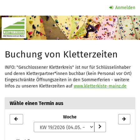
Zum
Anmelden
Haupt-
Kletterzeit
Inhalt
springen
Buchung von Kletterzeiten
INFO: "Geschlossener Kletterkreis" ist nur für Schlüsselinhaber
und deren Kletterpartner*innen buchbar (kein Personal vor Ort)
Eingeschränkte Öffnungszeiten in den Sommerferien - weitere
Infos zu unseren Kletterzeiten auf
www.kletterkiste-mainz.de
Wähle einen Termin aus
Woche
Woche
zur
Anzeige