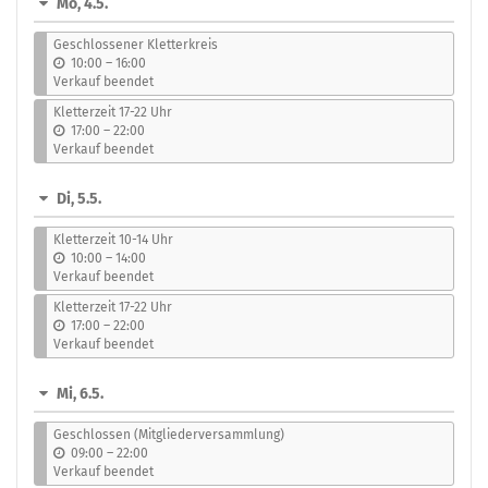
Mo, 4.5.
auswählen
Geschlossener Kletterkreis
b
10:00
–
16:00
i
Verkauf beendet
s
Kletterzeit 17-22 Uhr
b
17:00
–
22:00
i
Verkauf beendet
s
Di, 5.5.
Kletterzeit 10-14 Uhr
b
10:00
–
14:00
i
Verkauf beendet
s
Kletterzeit 17-22 Uhr
b
17:00
–
22:00
i
Verkauf beendet
s
Mi, 6.5.
Geschlossen (Mitgliederversammlung)
b
09:00
–
22:00
i
Verkauf beendet