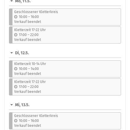
Mo, 11.5.
auswählen
Geschlossener Kletterkreis
b
10:00
–
16:00
i
Verkauf beendet
s
Kletterzeit 17-22 Uhr
b
17:00
–
22:00
i
Verkauf beendet
s
Di, 12.5.
Kletterzeit 10-14 Uhr
b
10:00
–
14:00
i
Verkauf beendet
s
Kletterzeit 17-22 Uhr
b
17:00
–
22:00
i
Verkauf beendet
s
Mi, 13.5.
Geschlossener Kletterkreis
b
10:00
–
16:00
i
Verkauf beendet