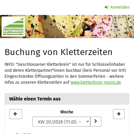
Zum
Anmelden
Haupt-
Kletterzeit
Inhalt
springen
Buchung von Kletterzeiten
INFO: "Geschlossener Kletterkreis" ist nur für Schlüsselinhaber
und deren Kletterpartner*innen buchbar (kein Personal vor Ort)
Eingeschränkte Öffnungszeiten in den Sommerferien - weitere
Infos zu unseren Kletterzeiten auf
www.kletterkiste-mainz.de
Wähle einen Termin aus
Woche
Woche
zur
Anzeige