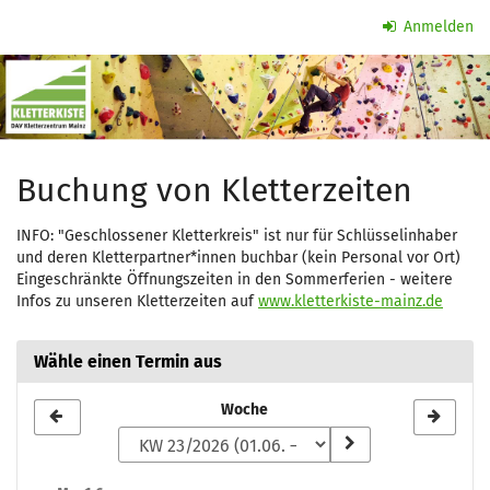
Zum
Anmelden
Haupt-
Kletterzeit
Inhalt
springen
Buchung von Kletterzeiten
INFO: "Geschlossener Kletterkreis" ist nur für Schlüsselinhaber
und deren Kletterpartner*innen buchbar (kein Personal vor Ort)
Eingeschränkte Öffnungszeiten in den Sommerferien - weitere
Infos zu unseren Kletterzeiten auf
www.kletterkiste-mainz.de
Wähle einen Termin aus
Woche
Woche
zur
Anzeige