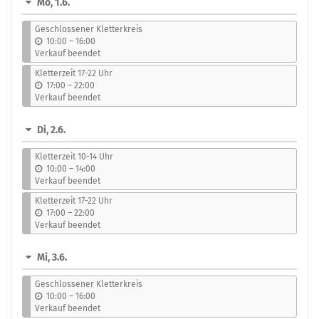
Mo, 1.6.
auswählen
Geschlossener Kletterkreis
b
10:00
–
16:00
i
Verkauf beendet
s
Kletterzeit 17-22 Uhr
b
17:00
–
22:00
i
Verkauf beendet
s
Di, 2.6.
Kletterzeit 10-14 Uhr
b
10:00
–
14:00
i
Verkauf beendet
s
Kletterzeit 17-22 Uhr
b
17:00
–
22:00
i
Verkauf beendet
s
Mi, 3.6.
Geschlossener Kletterkreis
b
10:00
–
16:00
i
Verkauf beendet