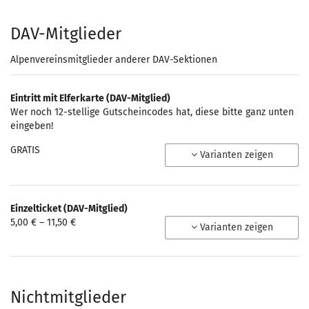
10,00 €
DAV-Mitglieder
Alpenvereinsmitglieder anderer DAV-Sektionen
Eintritt mit Elferkarte (DAV-Mitglied)
Wer noch 12-stellige Gutscheincodes hat, diese bitte ganz unten
eingeben!
GRATIS
Varianten zeigen
Einzelticket (DAV-Mitglied)
von
5,00 € – 11,50 €
Varianten zeigen
5,00 €
bis
11,50 €
Nichtmitglieder