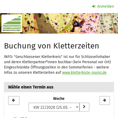
Zum
Anmelden
Haupt-
Kletterzeit
Inhalt
springen
Buchung von Kletterzeiten
INFO: "Geschlossener Kletterkreis" ist nur für Schlüsselinhaber
und deren Kletterpartner*innen buchbar (kein Personal vor Ort)
Eingeschränkte Öffnungszeiten in den Sommerferien - weitere
Infos zu unseren Kletterzeiten auf
www.kletterkiste-mainz.de
Wähle einen Termin aus
Woche
Woche
zur
Anzeige