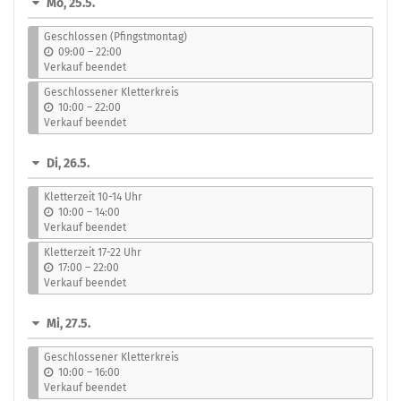
Mo, 25.5.
auswählen
Geschlossen (Pfingstmontag)
b
09:00
–
22:00
i
Verkauf beendet
s
Geschlossener Kletterkreis
b
10:00
–
22:00
i
Verkauf beendet
s
Di, 26.5.
Kletterzeit 10-14 Uhr
b
10:00
–
14:00
i
Verkauf beendet
s
Kletterzeit 17-22 Uhr
b
17:00
–
22:00
i
Verkauf beendet
s
Mi, 27.5.
Geschlossener Kletterkreis
b
10:00
–
16:00
i
Verkauf beendet