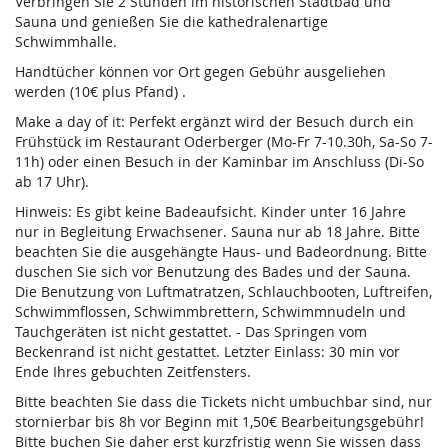
Verbringen Sie 2 Stunden im historischen Stadtbad und
Sauna und genießen Sie die kathedralenartige
Schwimmhalle.
Handtücher können vor Ort gegen Gebühr ausgeliehen
werden (10€ plus Pfand) .
Make a day of it: Perfekt ergänzt wird der Besuch durch ein
Frühstück im Restaurant Oderberger (Mo-Fr 7-10.30h, Sa-So 7-
11h) oder einen Besuch in der Kaminbar im Anschluss (Di-So
ab 17 Uhr).
Hinweis: Es gibt keine Badeaufsicht. Kinder unter 16 Jahre
nur in Begleitung Erwachsener. Sauna nur ab 18 Jahre. Bitte
beachten Sie die ausgehängte Haus- und Badeordnung. Bitte
duschen Sie sich vor Benutzung des Bades und der Sauna.
Die Benutzung von Luftmatratzen, Schlauchbooten, Luftreifen,
Schwimmflossen, Schwimmbrettern, Schwimmnudeln und
Tauchgeräten ist nicht gestattet. - Das Springen vom
Beckenrand ist nicht gestattet. Letzter Einlass: 30 min vor
Ende Ihres gebuchten Zeitfensters.
Bitte beachten Sie dass die Tickets nicht umbuchbar sind, nur
stornierbar bis 8h vor Beginn mit 1,50€ Bearbeitungsgebühr!
Bitte buchen Sie daher erst kurzfristig wenn Sie wissen dass