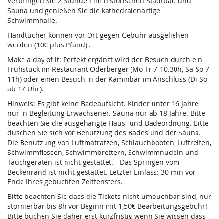
Verbringen Sie 2 Stunden im historischen Stadtbad und
Sauna und genießen Sie die kathedralenartige
Schwimmhalle.
Handtücher können vor Ort gegen Gebühr ausgeliehen
werden (10€ plus Pfand) .
Make a day of it: Perfekt ergänzt wird der Besuch durch ein
Frühstück im Restaurant Oderberger (Mo-Fr 7-10.30h, Sa-So 7-
11h) oder einen Besuch in der Kaminbar im Anschluss (Di-So
ab 17 Uhr).
Hinweis: Es gibt keine Badeaufsicht. Kinder unter 16 Jahre
nur in Begleitung Erwachsener. Sauna nur ab 18 Jahre. Bitte
beachten Sie die ausgehängte Haus- und Badeordnung. Bitte
duschen Sie sich vor Benutzung des Bades und der Sauna.
Die Benutzung von Luftmatratzen, Schlauchbooten, Luftreifen,
Schwimmflossen, Schwimmbrettern, Schwimmnudeln und
Tauchgeräten ist nicht gestattet. - Das Springen vom
Beckenrand ist nicht gestattet. Letzter Einlass: 30 min vor
Ende Ihres gebuchten Zeitfensters.
Bitte beachten Sie dass die Tickets nicht umbuchbar sind, nur
stornierbar bis 8h vor Beginn mit 1,50€ Bearbeitungsgebühr!
Bitte buchen Sie daher erst kurzfristig wenn Sie wissen dass