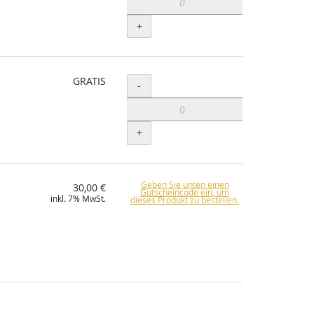
+
GRATIS
Menge
-
+
Geben Sie unten einen
30,00 €
Gutscheincode ein, um
inkl. 7% MwSt.
dieses Produkt zu bestellen.