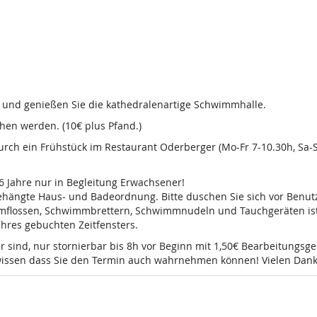
d und genießen Sie die kathedralenartige Schwimmhalle.
en werden. (10€ plus Pfand.)
 durch ein Frühstück im Restaurant Oderberger (Mo-Fr 7-10.30h, Sa
16 Jahre nur in Begleitung Erwachsener!
sgehängte Haus- und Badeordnung. Bitte duschen Sie sich vor Ben
mmflossen, Schwimmbrettern, Schwimmnudeln und Tauchgeräten ist 
 Ihres gebuchten Zeitfensters.
r sind, nur stornierbar bis 8h vor Beginn mit 1,50€ Bearbeitungsg
e wissen dass Sie den Termin auch wahrnehmen können! Vielen Dank