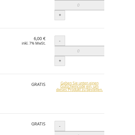
+
6,00 €
Menge
-
inkl. 7% MwSt.
+
Geben Sie unten einen
GRATIS
Gutscheincode ein, um
dieses Produkt zu bestellen.
GRATIS
Menge
-