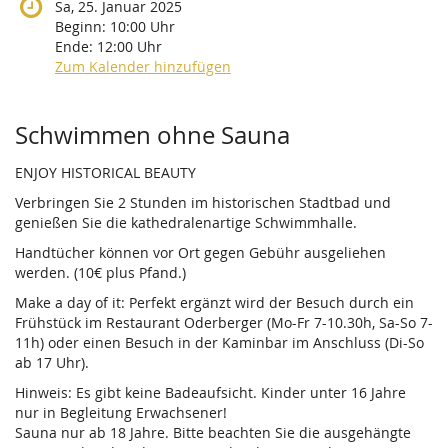
Sa, 25. Januar 2025
Beginn:
10:00
Uhr
Ende:
12:00
Uhr
Zum Kalender hinzufügen
Produkte
Schwimmen ohne Sauna
ENJOY HISTORICAL BEAUTY
Verbringen Sie 2 Stunden im historischen Stadtbad und
genießen Sie die kathedralenartige Schwimmhalle.
Handtücher können vor Ort gegen Gebühr ausgeliehen
werden. (10€ plus Pfand.)
Make a day of it: Perfekt ergänzt wird der Besuch durch ein
Frühstück im Restaurant Oderberger (Mo-Fr 7-10.30h, Sa-So 7-
11h) oder einen Besuch in der Kaminbar im Anschluss (Di-So
ab 17 Uhr).
Hinweis: Es gibt keine Badeaufsicht. Kinder unter 16 Jahre
nur in Begleitung Erwachsener!
Sauna nur ab 18 Jahre. Bitte beachten Sie die ausgehängte