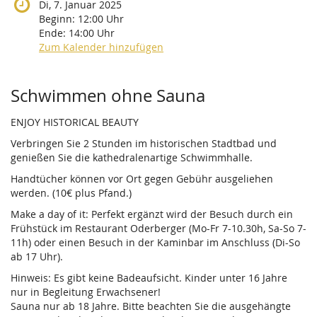
Di, 7. Januar 2025
Beginn:
12:00
Uhr
Ende:
14:00
Uhr
Zum Kalender hinzufügen
Produkte
Schwimmen ohne Sauna
ENJOY HISTORICAL BEAUTY
Verbringen Sie 2 Stunden im historischen Stadtbad und
genießen Sie die kathedralenartige Schwimmhalle.
Handtücher können vor Ort gegen Gebühr ausgeliehen
werden. (10€ plus Pfand.)
Make a day of it: Perfekt ergänzt wird der Besuch durch ein
Frühstück im Restaurant Oderberger (Mo-Fr 7-10.30h, Sa-So 7-
11h) oder einen Besuch in der Kaminbar im Anschluss (Di-So
ab 17 Uhr).
Hinweis: Es gibt keine Badeaufsicht. Kinder unter 16 Jahre
nur in Begleitung Erwachsener!
Sauna nur ab 18 Jahre. Bitte beachten Sie die ausgehängte