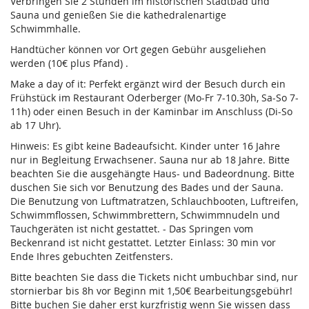
Verbringen Sie 2 Stunden im historischen Stadtbad und
Sauna und genießen Sie die kathedralenartige
Schwimmhalle.
Handtücher können vor Ort gegen Gebühr ausgeliehen
werden (10€ plus Pfand) .
Make a day of it: Perfekt ergänzt wird der Besuch durch ein
Frühstück im Restaurant Oderberger (Mo-Fr 7-10.30h, Sa-So 7-
11h) oder einen Besuch in der Kaminbar im Anschluss (Di-So
ab 17 Uhr).
Hinweis: Es gibt keine Badeaufsicht. Kinder unter 16 Jahre
nur in Begleitung Erwachsener. Sauna nur ab 18 Jahre. Bitte
beachten Sie die ausgehängte Haus- und Badeordnung. Bitte
duschen Sie sich vor Benutzung des Bades und der Sauna.
Die Benutzung von Luftmatratzen, Schlauchbooten, Luftreifen,
Schwimmflossen, Schwimmbrettern, Schwimmnudeln und
Tauchgeräten ist nicht gestattet. - Das Springen vom
Beckenrand ist nicht gestattet. Letzter Einlass: 30 min vor
Ende Ihres gebuchten Zeitfensters.
Bitte beachten Sie dass die Tickets nicht umbuchbar sind, nur
stornierbar bis 8h vor Beginn mit 1,50€ Bearbeitungsgebühr!
Bitte buchen Sie daher erst kurzfristig wenn Sie wissen dass