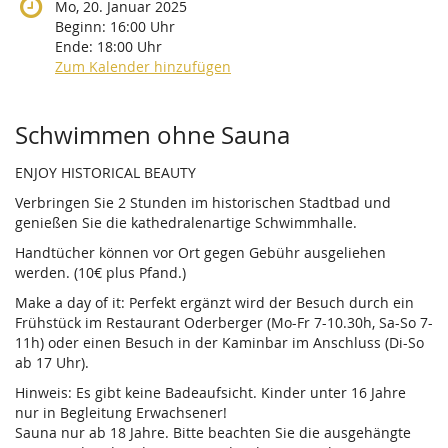
Mo, 20. Januar 2025
Beginn:
16:00
Uhr
Ende:
18:00
Uhr
Zum Kalender hinzufügen
Produkte
Schwimmen ohne Sauna
ENJOY HISTORICAL BEAUTY
Verbringen Sie 2 Stunden im historischen Stadtbad und
genießen Sie die kathedralenartige Schwimmhalle.
Handtücher können vor Ort gegen Gebühr ausgeliehen
werden. (10€ plus Pfand.)
Make a day of it: Perfekt ergänzt wird der Besuch durch ein
Frühstück im Restaurant Oderberger (Mo-Fr 7-10.30h, Sa-So 7-
11h) oder einen Besuch in der Kaminbar im Anschluss (Di-So
ab 17 Uhr).
Hinweis: Es gibt keine Badeaufsicht. Kinder unter 16 Jahre
nur in Begleitung Erwachsener!
Sauna nur ab 18 Jahre. Bitte beachten Sie die ausgehängte