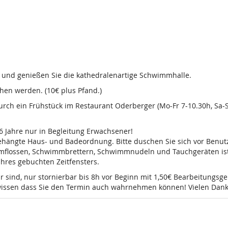
d und genießen Sie die kathedralenartige Schwimmhalle.
en werden. (10€ plus Pfand.)
 durch ein Frühstück im Restaurant Oderberger (Mo-Fr 7-10.30h, Sa
16 Jahre nur in Begleitung Erwachsener!
sgehängte Haus- und Badeordnung. Bitte duschen Sie sich vor Ben
mmflossen, Schwimmbrettern, Schwimmnudeln und Tauchgeräten ist 
 Ihres gebuchten Zeitfensters.
r sind, nur stornierbar bis 8h vor Beginn mit 1,50€ Bearbeitungsg
e wissen dass Sie den Termin auch wahrnehmen können! Vielen Dank