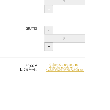
+
GRATIS
Menge
-
+
Geben Sie unten einen
30,00 €
Gutscheincode ein, um
inkl. 7% MwSt.
dieses Produkt zu bestellen.