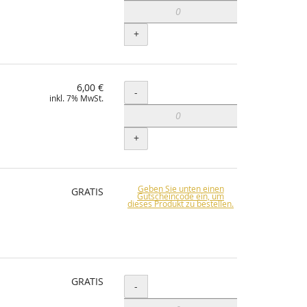
+
6,00 €
Menge
-
inkl. 7% MwSt.
+
Geben Sie unten einen
GRATIS
Gutscheincode ein, um
dieses Produkt zu bestellen.
GRATIS
Menge
-