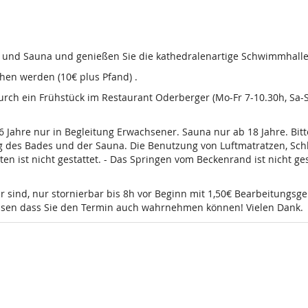
d und Sauna und genießen Sie die kathedralenartige Schwimmhalle
en werden (10€ plus Pfand) .
 durch ein Frühstück im Restaurant Oderberger (Mo-Fr 7-10.30h, Sa
16 Jahre nur in Begleitung Erwachsener. Sauna nur ab 18 Jahre. Bi
g des Bades und der Sauna. Die Benutzung von Luftmatratzen, Sch
t nicht gestattet. - Das Springen vom Beckenrand ist nicht gesta
r sind, nur stornierbar bis 8h vor Beginn mit 1,50€ Bearbeitungsg
wissen dass Sie den Termin auch wahrnehmen können! Vielen Dank.