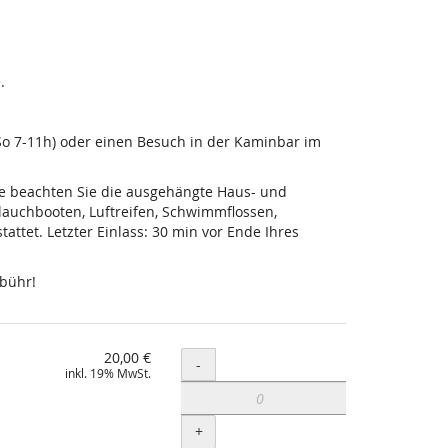
.
-So 7-11h) oder einen Besuch in der Kaminbar im
tte beachten Sie die ausgehängte Haus- und
lauchbooten, Luftreifen, Schwimmflossen,
ttet. Letzter Einlass: 30 min vor Ende Ihres
ebühr!
20,00 €
Menge
-
inkl. 19% MwSt.
+