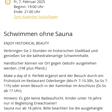
Fr, 7. Februar 2025
Beginn:
19:00
Uhr
Ende:
21:00
Uhr
Zum Kalender hinzufügen
Produkte
Schwimmen ohne Sauna
ENJOY HISTORICAL BEAUTY
Verbringen Sie 2 Stunden im historischen Stadtbad und
genießen Sie die kathedralenartige Schwimmhalle.
Handtücher können vor Ort gegen Gebühr ausgeliehen
werden. (10€ plus Pfand.)
Make a day of it: Perfekt ergänzt wird der Besuch durch ein
Frühstück im Restaurant Oderberger (Mo-Fr 7-10.30h, Sa-So 7-
11h) oder einen Besuch in der Kaminbar im Anschluss (Di-So
ab 17 Uhr).
Hinweis: Es gibt keine Badeaufsicht. Kinder unter 16 Jahre
nur in Begleitung Erwachsener!
Sauna nur ab 18 Jahre. Bitte beachten Sie die ausgehängte