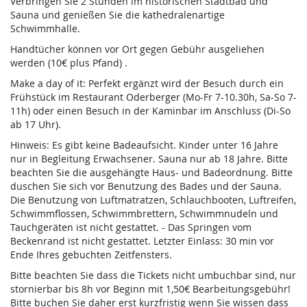
Verbringen Sie 2 Stunden im historischen Stadtbad und
Sauna und genießen Sie die kathedralenartige
Schwimmhalle.
Handtücher können vor Ort gegen Gebühr ausgeliehen
werden (10€ plus Pfand) .
Make a day of it: Perfekt ergänzt wird der Besuch durch ein
Frühstück im Restaurant Oderberger (Mo-Fr 7-10.30h, Sa-So 7-
11h) oder einen Besuch in der Kaminbar im Anschluss (Di-So
ab 17 Uhr).
Hinweis: Es gibt keine Badeaufsicht. Kinder unter 16 Jahre
nur in Begleitung Erwachsener. Sauna nur ab 18 Jahre. Bitte
beachten Sie die ausgehängte Haus- und Badeordnung. Bitte
duschen Sie sich vor Benutzung des Bades und der Sauna.
Die Benutzung von Luftmatratzen, Schlauchbooten, Luftreifen,
Schwimmflossen, Schwimmbrettern, Schwimmnudeln und
Tauchgeräten ist nicht gestattet. - Das Springen vom
Beckenrand ist nicht gestattet. Letzter Einlass: 30 min vor
Ende Ihres gebuchten Zeitfensters.
Bitte beachten Sie dass die Tickets nicht umbuchbar sind, nur
stornierbar bis 8h vor Beginn mit 1,50€ Bearbeitungsgebühr!
Bitte buchen Sie daher erst kurzfristig wenn Sie wissen dass