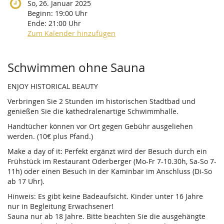
So, 26. Januar 2025
Beginn:
19:00
Uhr
Ende:
21:00
Uhr
Zum Kalender hinzufügen
Produkte
Schwimmen ohne Sauna
ENJOY HISTORICAL BEAUTY
Verbringen Sie 2 Stunden im historischen Stadtbad und
genießen Sie die kathedralenartige Schwimmhalle.
Handtücher können vor Ort gegen Gebühr ausgeliehen
werden. (10€ plus Pfand.)
Make a day of it: Perfekt ergänzt wird der Besuch durch ein
Frühstück im Restaurant Oderberger (Mo-Fr 7-10.30h, Sa-So 7-
11h) oder einen Besuch in der Kaminbar im Anschluss (Di-So
ab 17 Uhr).
Hinweis: Es gibt keine Badeaufsicht. Kinder unter 16 Jahre
nur in Begleitung Erwachsener!
Sauna nur ab 18 Jahre. Bitte beachten Sie die ausgehängte