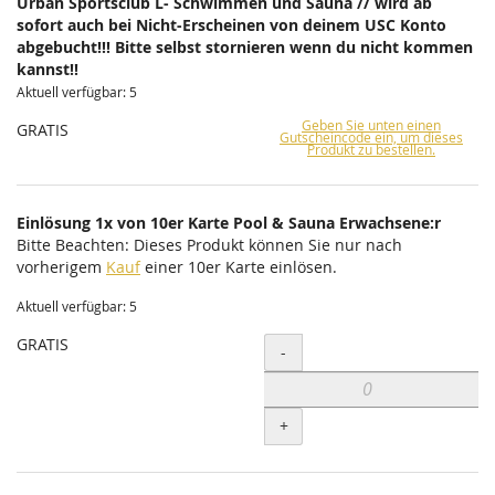
Urban Sportsclub L- Schwimmen und Sauna // wird ab
sofort auch bei Nicht-Erscheinen von deinem USC Konto
abgebucht!!! Bitte selbst stornieren wenn du nicht kommen
kannst!!
Aktuell verfügbar: 5
Geben Sie unten einen
GRATIS
Gutscheincode ein, um dieses
Produkt zu bestellen.
Einlösung 1x von 10er Karte Pool & Sauna Erwachsene:r
Bitte Beachten: Dieses Produkt können Sie nur nach
vorherigem
Kauf
einer 10er Karte einlösen.
Aktuell verfügbar: 5
GRATIS
Menge
-
+