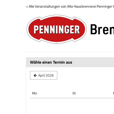
Zum
« Alle Veranstaltungen von Alte Hausbrennerei Penninge
Haupt-
Brennerei
Inhalt
springen
Tour
Wähle einen Termin aus
April 2026
Montag
Dienstag
Mo
Di
Kalender