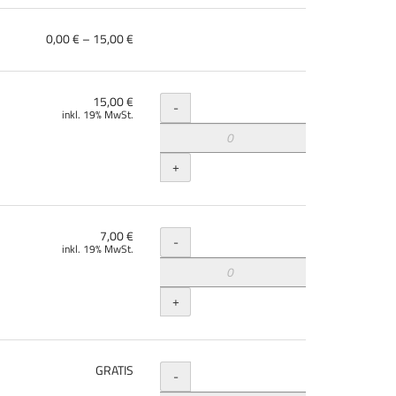
von
0,00 € – 15,00 €
0,00 €
bis
15,00 €
Menge
15,00 €
-
inkl. 19% MwSt.
+
Menge
7,00 €
-
inkl. 19% MwSt.
+
Menge
GRATIS
-