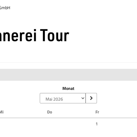
r GmbH
Monat
Mittwoch
Donnerstag
Freitag
Mi
Do
Fr
Keine
1
Veranstaltungen