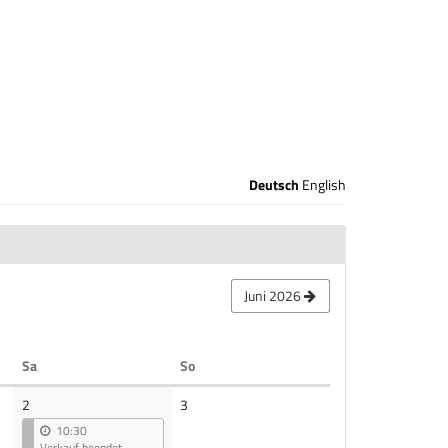
Deutsch
English
Juni 2026
Samstag
Sonntag
Sa
So
Keine
2
3
Veranstaltungen
10:30
Verkauf beendet