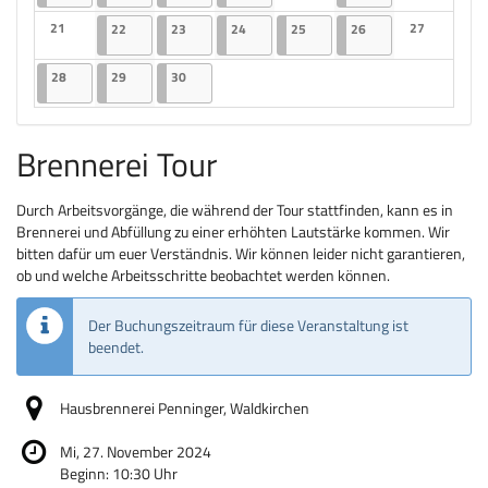
Keine Veranstaltungen
Keine Veranst
21
22.04.2025
2 Veranstaltungen
23.04.2025
2 Veranstaltungen
24.04.2025
2 Veranstaltungen
25.04.2025
2 Veranstaltungen
26.04.2025
2 Veranstaltungen
27
22
23
24
25
26
Keine Veranstaltungen
Keine Veranst
28.04.2025
2 Veranstaltungen
29.04.2025
2 Veranstaltungen
30.04.2025
2 Veranstaltungen
28
29
30
Brennerei Tour
Durch Arbeitsvorgänge, die während der Tour stattfinden, kann es in
Brennerei und Abfüllung zu einer erhöhten Lautstärke kommen. Wir
bitten dafür um euer Verständnis. Wir können leider nicht garantieren,
ob und welche Arbeitsschritte beobachtet werden können.
Der Buchungszeitraum für diese Veranstaltung ist
beendet.
Hausbrennerei Penninger, Waldkirchen
Mi, 27. November 2024
Beginn:
10:30
Uhr