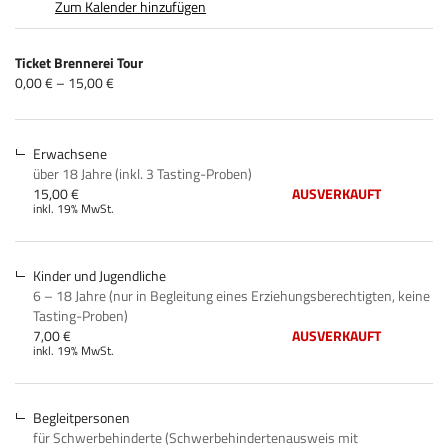
Zum Kalender hinzufügen
Produkte
Ticket Brennerei Tour
Unkategorisierte
von
0,00 € – 15,00 €
0,00 €
Produkte
bis
15,00 €
Erwachsene
über 18 Jahre (inkl. 3 Tasting-Proben)
15,00 €
AUSVERKAUFT
inkl. 19% MwSt.
Kinder und Jugendliche
6 – 18 Jahre (nur in Begleitung eines Erziehungsberechtigten, keine
Tasting-Proben)
7,00 €
AUSVERKAUFT
inkl. 19% MwSt.
Begleitpersonen
für Schwerbehinderte (Schwerbehindertenausweis mit