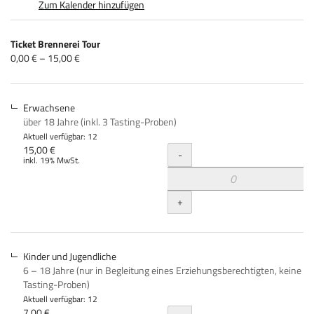
Zum Kalender hinzufügen
Produkte
Ticket Brennerei Tour
Unkategorisierte
von
0,00 € – 15,00 €
0,00 €
Produkte
bis
15,00 €
Erwachsene
über 18 Jahre (inkl. 3 Tasting-Proben)
Aktuell verfügbar: 12
Menge
15,00 €
-
inkl. 19% MwSt.
+
Kinder und Jugendliche
6 – 18 Jahre (nur in Begleitung eines Erziehungsberechtigten, keine
Tasting-Proben)
Aktuell verfügbar: 12
7,00 €