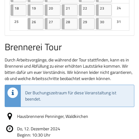
Keine Veranstaltungen
Keine Veranst
18.05.2026
2 Veranstaltungen
19.05.2026
2 Veranstaltungen
20.05.2026
2 Veranstaltungen
21.05.2026
2 Veranstaltungen
22.05.2026
2 Veranstaltungen
23.05.2026
2 Veranstaltungen
24
18
19
20
21
22
23
Keine Veranst
25
26.05.2026
2 Veranstaltungen
27.05.2026
2 Veranstaltungen
28.05.2026
2 Veranstaltungen
29.05.2026
2 Veranstaltungen
30.05.2026
2 Veranstaltungen
31
26
27
28
29
30
Keine Veranstaltungen
Keine Veranst
Brennerei Tour
Durch Arbeitsvorgänge, die während der Tour stattfinden, kann es in
Brennerei und Abfüllung zu einer erhöhten Lautstärke kommen. Wir
bitten dafür um euer Verständnis. Wir können leider nicht garantieren,
ob und welche Arbeitsschritte beobachtet werden können.
Der Buchungszeitraum für diese Veranstaltung ist
beendet.
Hausbrennerei Penninger, Waldkirchen
Do, 12. Dezember 2024
Beginn:
10:30
Uhr