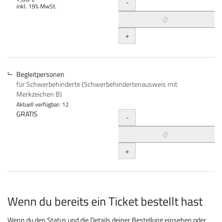
Menge
-
inkl. 19% MwSt.
+
Begleitpersonen
für Schwerbehinderte (Schwerbehindertenausweis mit
Merkzeichen B)
Aktuell verfügbar: 12
Menge
GRATIS
-
+
Wenn du bereits ein Ticket bestellt hast
Wenn du den Status und die Details deiner Bestellung einsehen oder