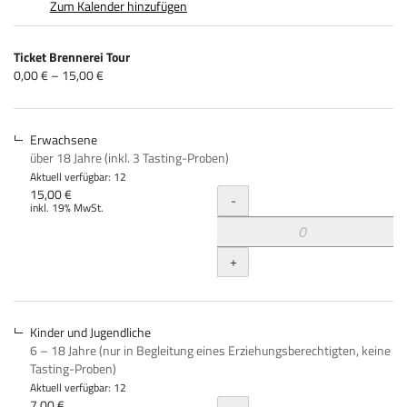
Zum Kalender hinzufügen
Produkte
Ticket Brennerei Tour
Unkategorisierte
von
0,00 € – 15,00 €
0,00 €
Produkte
bis
15,00 €
Erwachsene
über 18 Jahre (inkl. 3 Tasting-Proben)
Aktuell verfügbar: 12
Menge
15,00 €
-
inkl. 19% MwSt.
+
Kinder und Jugendliche
6 – 18 Jahre (nur in Begleitung eines Erziehungsberechtigten, keine
Tasting-Proben)
Aktuell verfügbar: 12
7,00 €