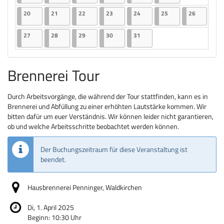
Keine Veranst
20.10.2025
2 Veranstaltungen
21.10.2025
2 Veranstaltungen
22.10.2025
2 Veranstaltungen
23.10.2025
2 Veranstaltungen
24.10.2025
2 Veranstaltungen
25.10.2025
2 Veranstaltungen
26.10.202
1 Veransta
20
21
22
23
24
25
26
27.10.2025
2 Veranstaltungen
28.10.2025
2 Veranstaltungen
29.10.2025
2 Veranstaltungen
30.10.2025
2 Veranstaltungen
31.10.2025
2 Veranstaltungen
27
28
29
30
31
Brennerei Tour
Durch Arbeitsvorgänge, die während der Tour stattfinden, kann es in
Brennerei und Abfüllung zu einer erhöhten Lautstärke kommen. Wir
bitten dafür um euer Verständnis. Wir können leider nicht garantieren,
ob und welche Arbeitsschritte beobachtet werden können.
Der Buchungszeitraum für diese Veranstaltung ist
beendet.
Hausbrennerei Penninger, Waldkirchen
Di, 1. April 2025
Beginn:
10:30
Uhr