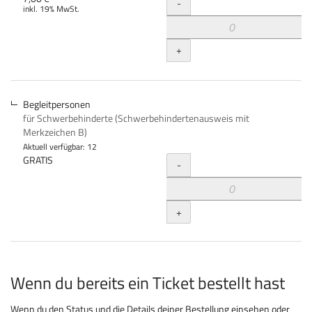
Menge
-
inkl. 19% MwSt.
+
Begleitpersonen
für Schwerbehinderte (Schwerbehindertenausweis mit
Merkzeichen B)
Aktuell verfügbar: 12
Menge
GRATIS
-
+
Wenn du bereits ein Ticket bestellt hast
Wenn du den Status und die Details deiner Bestellung einsehen oder