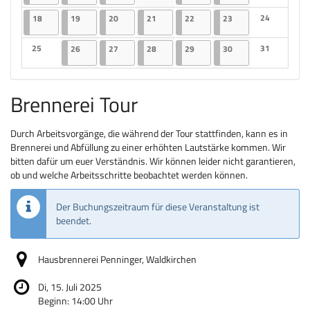
Keine Veranstaltungen
Keine Veranst
18.05.2026
2 Veranstaltungen
19.05.2026
2 Veranstaltungen
20.05.2026
2 Veranstaltungen
21.05.2026
2 Veranstaltungen
22.05.2026
2 Veranstaltungen
23.05.2026
2 Veranstaltungen
24
18
19
20
21
22
23
Keine Veranst
25
26.05.2026
2 Veranstaltungen
27.05.2026
2 Veranstaltungen
28.05.2026
2 Veranstaltungen
29.05.2026
2 Veranstaltungen
30.05.2026
2 Veranstaltungen
31
26
27
28
29
30
Keine Veranstaltungen
Keine Veranst
Brennerei Tour
Durch Arbeitsvorgänge, die während der Tour stattfinden, kann es in
Brennerei und Abfüllung zu einer erhöhten Lautstärke kommen. Wir
bitten dafür um euer Verständnis. Wir können leider nicht garantieren,
ob und welche Arbeitsschritte beobachtet werden können.
Der Buchungszeitraum für diese Veranstaltung ist
beendet.
Hausbrennerei Penninger, Waldkirchen
Di, 15. Juli 2025
Beginn:
14:00
Uhr