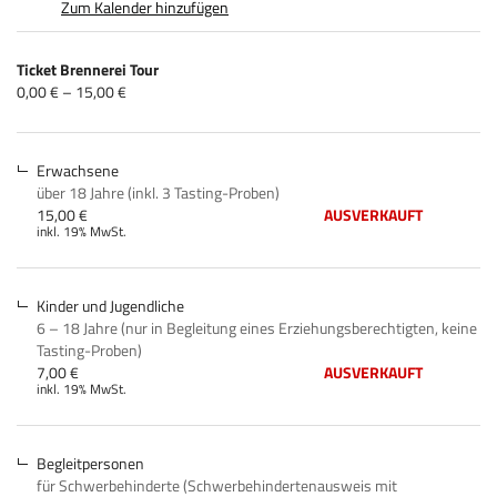
Zum Kalender hinzufügen
Produkte
Ticket Brennerei Tour
Unkategorisierte
von
0,00 € – 15,00 €
0,00 €
Produkte
bis
15,00 €
Erwachsene
über 18 Jahre (inkl. 3 Tasting-Proben)
15,00 €
AUSVERKAUFT
inkl. 19% MwSt.
Kinder und Jugendliche
6 – 18 Jahre (nur in Begleitung eines Erziehungsberechtigten, keine
Tasting-Proben)
7,00 €
AUSVERKAUFT
inkl. 19% MwSt.
Begleitpersonen
für Schwerbehinderte (Schwerbehindertenausweis mit