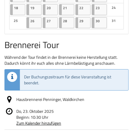
Keine Veranstaltungen
Keine Veranst
18.05.2026
2 Veranstaltungen
19.05.2026
2 Veranstaltungen
20.05.2026
2 Veranstaltungen
21.05.2026
2 Veranstaltungen
22.05.2026
2 Veranstaltungen
23.05.2026
2 Veranstaltungen
24
18
19
20
21
22
23
Keine Veranst
25
26.05.2026
2 Veranstaltungen
27.05.2026
2 Veranstaltungen
28.05.2026
2 Veranstaltungen
29.05.2026
2 Veranstaltungen
30.05.2026
2 Veranstaltungen
31
26
27
28
29
30
Keine Veranstaltungen
Keine Veranst
Brennerei Tour
Während der Tour findet in der Brennerei keine Herstellung statt.
Dadurch könnt ihr euch alles ohne Lärmbelästigung anschauen.
Der Buchungszeitraum für diese Veranstaltung ist
beendet.
Hausbrennerei Penninger, Waldkirchen
Do, 23. Oktober 2025
Beginn:
10:30
Uhr
Zum Kalender hinzufügen