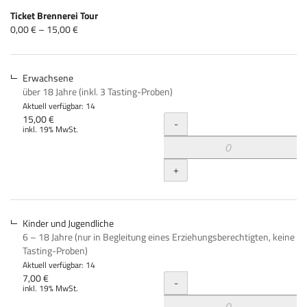
Produkte
Ticket Brennerei Tour
Unkategorisierte
von
0,00 € – 15,00 €
0,00 €
Produkte
bis
15,00 €
Erwachsene
über 18 Jahre (inkl. 3 Tasting-Proben)
Aktuell verfügbar: 14
Menge
15,00 €
-
inkl. 19% MwSt.
+
Kinder und Jugendliche
6 – 18 Jahre (nur in Begleitung eines Erziehungsberechtigten, keine
Tasting-Proben)
Aktuell verfügbar: 14
Menge
7,00 €
-
inkl. 19% MwSt.