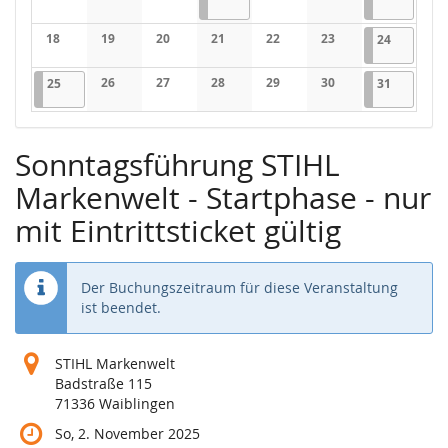
Keine Veranstaltungen
Keine Veranstaltungen
Keine Veranstaltungen
Keine Veranstaltungen
Keine Veranstaltung
18
19
20
21
22
23
24.05.202
2 Verans
24
Keine Veranstaltungen
Keine Veranstaltungen
Keine Veranstaltungen
Keine Veranstaltungen
Keine Veranstaltungen
Keine Veranstaltung
25.05.2026
3 Veranstaltungen
26
27
28
29
30
31.05.202
3 Verans
25
31
Keine Veranstaltungen
Keine Veranstaltungen
Keine Veranstaltungen
Keine Veranstaltungen
Keine Veranstaltung
Sonntagsführung STIHL
Markenwelt - Startphase - nur
mit Eintrittsticket gültig
Der Buchungszeitraum für diese Veranstaltung
ist beendet.
STIHL Markenwelt
Badstraße 115
71336 Waiblingen
So, 2. November 2025