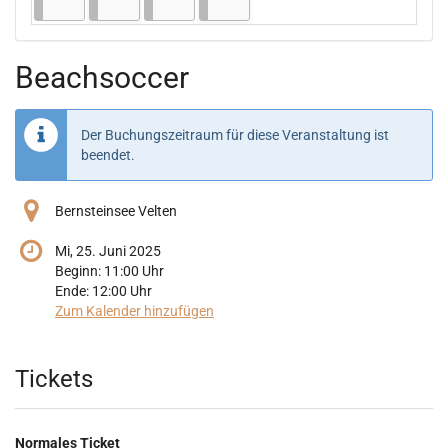
Beachsoccer
Der Buchungszeitraum für diese Veranstaltung ist
beendet.
Bernsteinsee Velten
Mi, 25. Juni 2025
Beginn:
11:00
Uhr
Ende:
12:00
Uhr
Zum Kalender hinzufügen
Produkte
Tickets
Normales Ticket