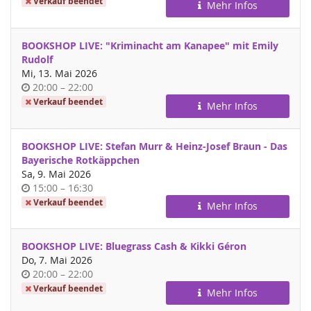
Verkauf beendet
Mehr Infos
BOOKSHOP LIVE: "Kriminacht am Kanapee" mit Emily
Rudolf
Mi, 13. Mai 2026
Uhrzeit
bis
20:00
–
22:00
Verkauf beendet
Mehr Infos
BOOKSHOP LIVE: Stefan Murr & Heinz-Josef Braun - Das
Bayerische Rotkäppchen
Sa, 9. Mai 2026
Uhrzeit
bis
15:00
–
16:30
Verkauf beendet
Mehr Infos
BOOKSHOP LIVE: Bluegrass Cash & Kikki Géron
Do, 7. Mai 2026
Uhrzeit
bis
20:00
–
22:00
Verkauf beendet
Mehr Infos