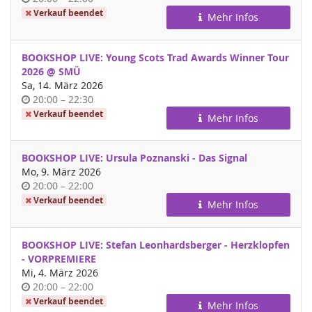
Verkauf beendet
Mehr Infos
BOOKSHOP LIVE: Young Scots Trad Awards Winner Tour
2026 @ SMÜ
Sa, 14. März 2026
Uhrzeit
bis
20:00
–
22:30
Verkauf beendet
Mehr Infos
BOOKSHOP LIVE: Ursula Poznanski - Das Signal
Mo, 9. März 2026
Uhrzeit
bis
20:00
–
22:00
Verkauf beendet
Mehr Infos
BOOKSHOP LIVE: Stefan Leonhardsberger - Herzklopfen
- VORPREMIERE
Mi, 4. März 2026
Uhrzeit
bis
20:00
–
22:00
Verkauf beendet
Mehr Infos