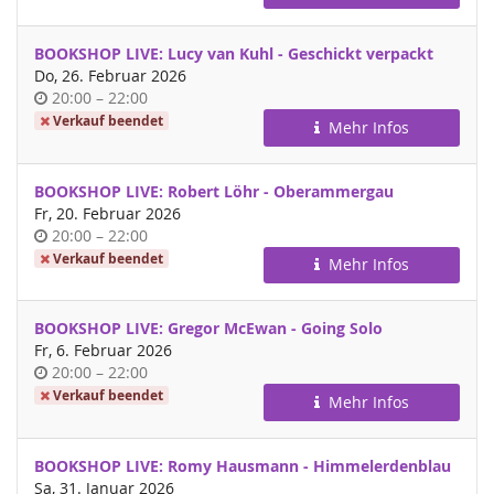
BOOKSHOP LIVE: Lucy van Kuhl - Geschickt verpackt
Do, 26. Februar 2026
Uhrzeit
bis
20:00
–
22:00
Verkauf beendet
Mehr Infos
BOOKSHOP LIVE: Robert Löhr - Oberammergau
Fr, 20. Februar 2026
Uhrzeit
bis
20:00
–
22:00
Verkauf beendet
Mehr Infos
BOOKSHOP LIVE: Gregor McEwan - Going Solo
Fr, 6. Februar 2026
Uhrzeit
bis
20:00
–
22:00
Verkauf beendet
Mehr Infos
BOOKSHOP LIVE: Romy Hausmann - Himmelerdenblau
Sa, 31. Januar 2026