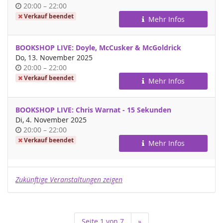
Uhrzeit
bis
20:00
–
22:00
Verkauf beendet
Mehr Infos
BOOKSHOP LIVE: Doyle, McCusker & McGoldrick
Do, 13. November 2025
Uhrzeit
bis
20:00
–
22:00
Verkauf beendet
Mehr Infos
BOOKSHOP LIVE: Chris Warnat - 15 Sekunden
Di, 4. November 2025
Uhrzeit
bis
20:00
–
22:00
Verkauf beendet
Mehr Infos
Zukünftige Veranstaltungen zeigen
Seite 1 von 7
»