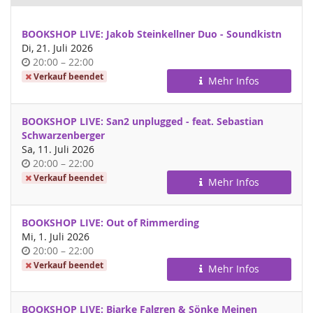
BOOKSHOP LIVE: Jakob Steinkellner Duo - Soundkistn
Di, 21. Juli 2026
Uhrzeit
bis
20:00
–
22:00
Verkauf beendet
Mehr Infos
BOOKSHOP LIVE: San2 unplugged - feat. Sebastian
Schwarzenberger
Sa, 11. Juli 2026
Uhrzeit
bis
20:00
–
22:00
Verkauf beendet
Mehr Infos
BOOKSHOP LIVE: Out of Rimmerding
Mi, 1. Juli 2026
Uhrzeit
bis
20:00
–
22:00
Verkauf beendet
Mehr Infos
BOOKSHOP LIVE: Bjarke Falgren & Sönke Meinen