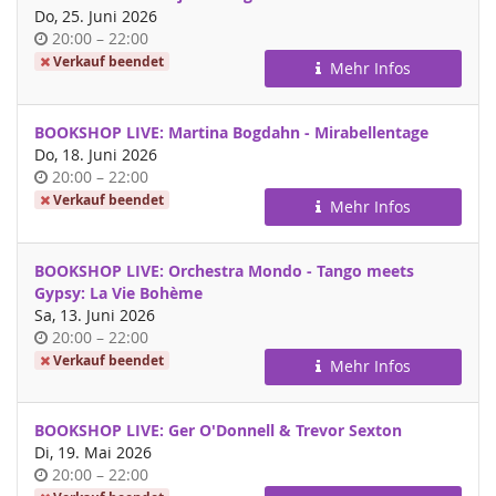
Do, 25. Juni 2026
Uhrzeit
bis
20:00
–
22:00
Verkauf beendet
Mehr Infos
BOOKSHOP LIVE: Martina Bogdahn - Mirabellentage
Do, 18. Juni 2026
Uhrzeit
bis
20:00
–
22:00
Verkauf beendet
Mehr Infos
BOOKSHOP LIVE: Orchestra Mondo - Tango meets
Gypsy: La Vie Bohème
Sa, 13. Juni 2026
Uhrzeit
bis
20:00
–
22:00
Verkauf beendet
Mehr Infos
BOOKSHOP LIVE: Ger O'Donnell & Trevor Sexton
Di, 19. Mai 2026
Uhrzeit
bis
20:00
–
22:00