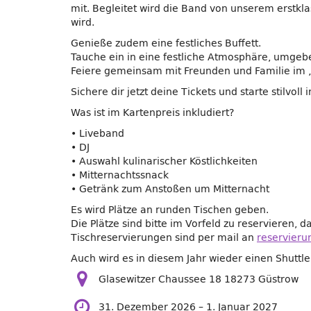
mit. Begleitet wird die Band von unserem erstklas
wird.
Genieße zudem eine festliches Buffett.
Tauche ein in eine festliche Atmosphäre, umgebe
Feiere gemeinsam mit Freunden und Familie im „D
Sichere dir jetzt deine Tickets und starte stilvoll 
Was ist im Kartenpreis inkludiert?
• Liveband
• DJ
• Auswahl kulinarischer Köstlichkeiten
• Mitternachtssnack
• Getränk zum Anstoßen um Mitternacht
Es wird Plätze an runden Tischen geben.
Die Plätze sind bitte im Vorfeld zu reservieren
Tischreservierungen sind per mail an
reservieru
Auch wird es in diesem Jahr wieder einen Shuttle
Glasewitzer Chaussee 18 18273 Güstrow
bis
31. Dezember 2026
–
1. Januar 2027