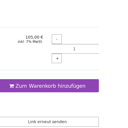
Menge
105,00 €
-
inkl. 7% MwSt.
+
Zum Warenkorb hinzufügen
Link erneut senden