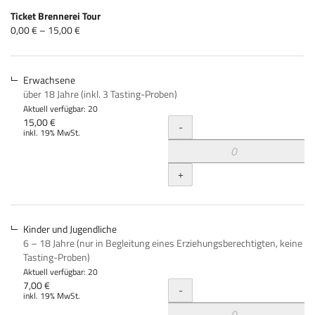
Produkte
Ticket Brennerei Tour
Unkategorisierte
von
0,00 € – 15,00 €
0,00 €
Produkte
bis
15,00 €
Erwachsene
über 18 Jahre (inkl. 3 Tasting-Proben)
Aktuell verfügbar: 20
Menge
15,00 €
-
inkl. 19% MwSt.
+
Kinder und Jugendliche
6 – 18 Jahre (nur in Begleitung eines Erziehungsberechtigten, keine
Tasting-Proben)
Aktuell verfügbar: 20
Menge
7,00 €
-
inkl. 19% MwSt.