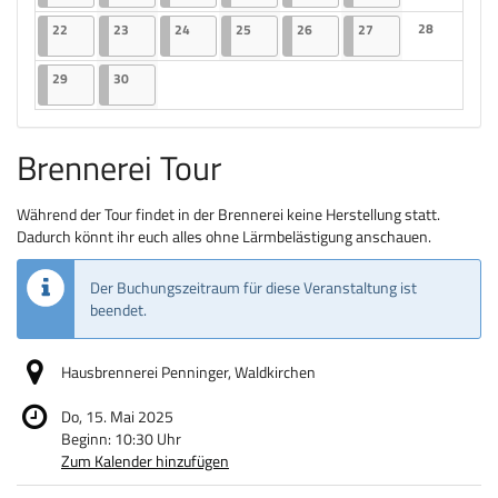
Keine Veranst
22.09.2025
2 Veranstaltungen
23.09.2025
2 Veranstaltungen
24.09.2025
2 Veranstaltungen
25.09.2025
2 Veranstaltungen
26.09.2025
2 Veranstaltungen
27.09.2025
2 Veranstaltungen
28
22
23
24
25
26
27
Keine Veranst
29.09.2025
2 Veranstaltungen
30.09.2025
2 Veranstaltungen
29
30
Brennerei Tour
Während der Tour findet in der Brennerei keine Herstellung statt.
Dadurch könnt ihr euch alles ohne Lärmbelästigung anschauen.
Der Buchungszeitraum für diese Veranstaltung ist
beendet.
Hausbrennerei Penninger, Waldkirchen
Do, 15. Mai 2025
Beginn:
10:30
Uhr
Zum Kalender hinzufügen