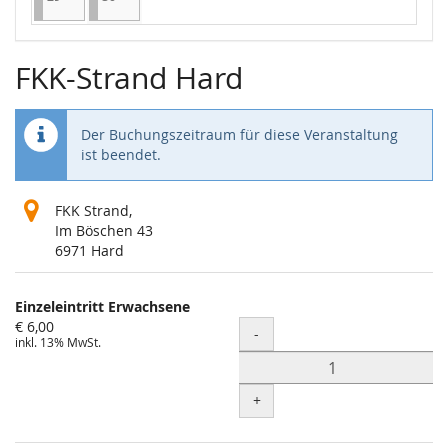
FKK-Strand Hard
Der Buchungszeitraum für diese Veranstaltung
ist beendet.
FKK Strand,
Im Böschen 43
6971 Hard
Produkte
Einzeleintritt Erwachsene
Unkategorisierte
€ 6,00
Menge
-
inkl. 13% MwSt.
Produkte
+