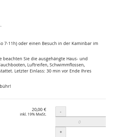
.
-So 7-11h) oder einen Besuch in der Kaminbar im
tte beachten Sie die ausgehängte Haus- und
lauchbooten, Luftreifen, Schwimmflossen,
ttet. Letzter Einlass: 30 min vor Ende Ihres
ebühr!
20,00 €
Menge
-
inkl. 19% MwSt.
+