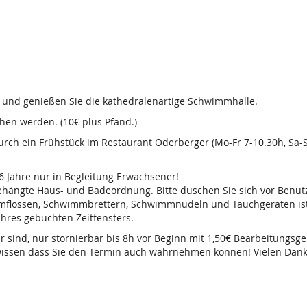
d und genießen Sie die kathedralenartige Schwimmhalle.
en werden. (10€ plus Pfand.)
 durch ein Frühstück im Restaurant Oderberger (Mo-Fr 7-10.30h, Sa
16 Jahre nur in Begleitung Erwachsener!
sgehängte Haus- und Badeordnung. Bitte duschen Sie sich vor Ben
mmflossen, Schwimmbrettern, Schwimmnudeln und Tauchgeräten ist 
 Ihres gebuchten Zeitfensters.
r sind, nur stornierbar bis 8h vor Beginn mit 1,50€ Bearbeitungsg
e wissen dass Sie den Termin auch wahrnehmen können! Vielen Dank