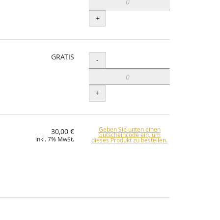
+
GRATIS
Menge
-
+
Geben Sie unten einen
30,00 €
Gutscheincode ein, um
inkl. 7% MwSt.
dieses Produkt zu bestellen.