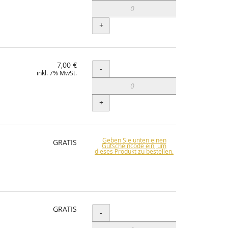
+
7,00 €
Menge
-
inkl. 7% MwSt.
+
Geben Sie unten einen
GRATIS
Gutscheincode ein, um
dieses Produkt zu bestellen.
GRATIS
Menge
-