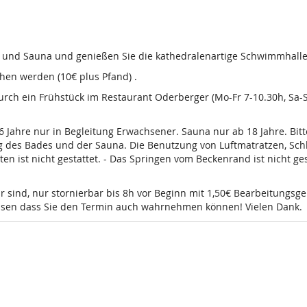
d und Sauna und genießen Sie die kathedralenartige Schwimmhalle
en werden (10€ plus Pfand) .
 durch ein Frühstück im Restaurant Oderberger (Mo-Fr 7-10.30h, Sa
16 Jahre nur in Begleitung Erwachsener. Sauna nur ab 18 Jahre. Bi
g des Bades und der Sauna. Die Benutzung von Luftmatratzen, Sch
t nicht gestattet. - Das Springen vom Beckenrand ist nicht gesta
r sind, nur stornierbar bis 8h vor Beginn mit 1,50€ Bearbeitungsg
wissen dass Sie den Termin auch wahrnehmen können! Vielen Dank.