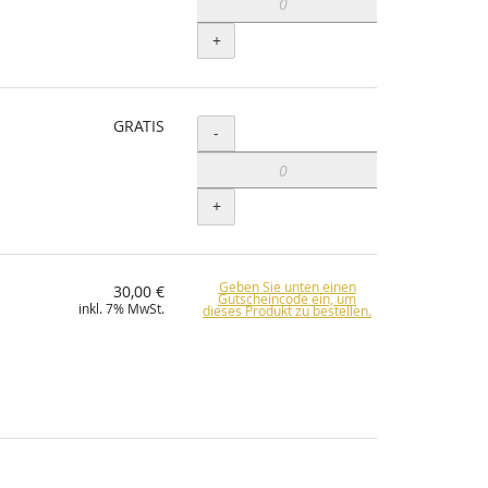
+
GRATIS
Menge
-
+
Geben Sie unten einen
30,00 €
Gutscheincode ein, um
inkl. 7% MwSt.
dieses Produkt zu bestellen.