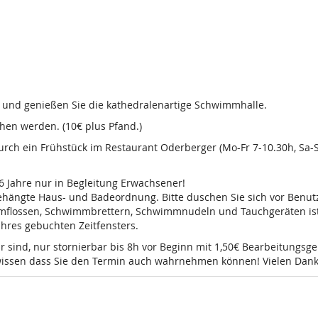
d und genießen Sie die kathedralenartige Schwimmhalle.
en werden. (10€ plus Pfand.)
 durch ein Frühstück im Restaurant Oderberger (Mo-Fr 7-10.30h, Sa
16 Jahre nur in Begleitung Erwachsener!
sgehängte Haus- und Badeordnung. Bitte duschen Sie sich vor Ben
mmflossen, Schwimmbrettern, Schwimmnudeln und Tauchgeräten ist 
 Ihres gebuchten Zeitfensters.
r sind, nur stornierbar bis 8h vor Beginn mit 1,50€ Bearbeitungsg
e wissen dass Sie den Termin auch wahrnehmen können! Vielen Dank