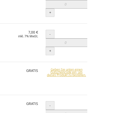
+
7,00 €
Menge
-
inkl. 7% MwSt.
+
Geben Sie unten einen
GRATIS
Gutscheincode ein, um
dieses Produkt zu bestellen.
GRATIS
Menge
-