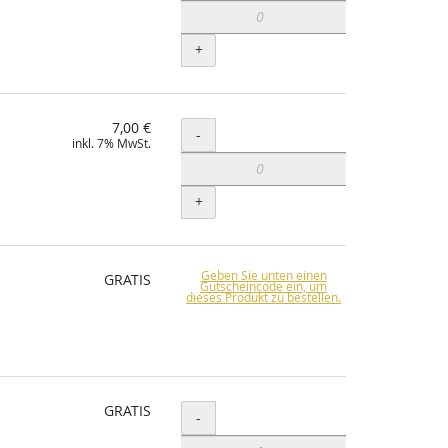
+
7,00 €
Menge
-
inkl. 7% MwSt.
+
Geben Sie unten einen
GRATIS
Gutscheincode ein, um
dieses Produkt zu bestellen.
GRATIS
Menge
-