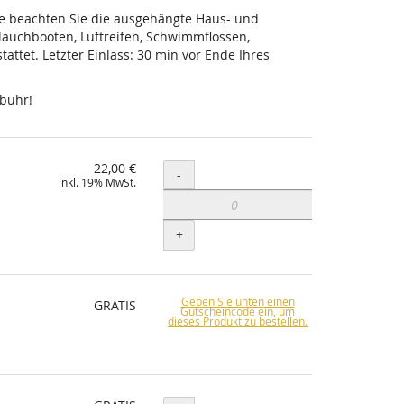
tte beachten Sie die ausgehängte Haus- und
lauchbooten, Luftreifen, Schwimmflossen,
ttet. Letzter Einlass: 30 min vor Ende Ihres
ebühr!
22,00 €
Menge
-
inkl. 19% MwSt.
+
Geben Sie unten einen
GRATIS
Gutscheincode ein, um
dieses Produkt zu bestellen.