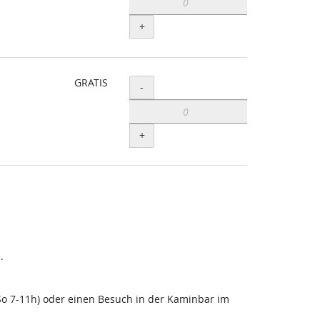
+
GRATIS
Menge
-
+
.
-So 7-11h) oder einen Besuch in der Kaminbar im