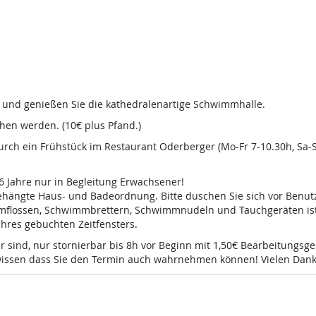
d und genießen Sie die kathedralenartige Schwimmhalle.
en werden. (10€ plus Pfand.)
 durch ein Frühstück im Restaurant Oderberger (Mo-Fr 7-10.30h, Sa
16 Jahre nur in Begleitung Erwachsener!
sgehängte Haus- und Badeordnung. Bitte duschen Sie sich vor Ben
mmflossen, Schwimmbrettern, Schwimmnudeln und Tauchgeräten ist 
 Ihres gebuchten Zeitfensters.
r sind, nur stornierbar bis 8h vor Beginn mit 1,50€ Bearbeitungsg
e wissen dass Sie den Termin auch wahrnehmen können! Vielen Dank