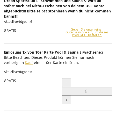
Urban Sportsclub L- Schwimmen und Sauna // wird ab
sofort auch bei Nicht-Erscheinen von deinem USC Konto
abgebucht!!! Bitte selbst stornieren wenn du nicht kommen
kannst!!
Aktuell verfügbar: 6
Geben Sie unten einen
GRATIS
Gutscheincode ein, um dieses
Produkt zu bestellen.
Einlösung 1x von 10er Karte Pool & Sauna Erwachsene:r
Bitte Beachten: Dieses Produkt können Sie nur nach
vorherigem
Kauf
einer 10er Karte einlösen.
Aktuell verfügbar: 6
GRATIS
Menge
-
+