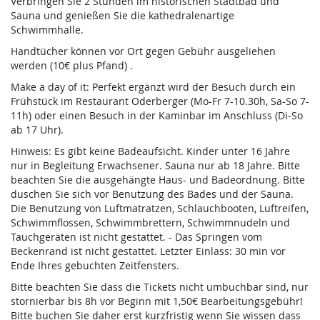
Verbringen Sie 2 Stunden im historischen Stadtbad und
Sauna und genießen Sie die kathedralenartige
Schwimmhalle.
Handtücher können vor Ort gegen Gebühr ausgeliehen
werden (10€ plus Pfand) .
Make a day of it: Perfekt ergänzt wird der Besuch durch ein
Frühstück im Restaurant Oderberger (Mo-Fr 7-10.30h, Sa-So 7-
11h) oder einen Besuch in der Kaminbar im Anschluss (Di-So
ab 17 Uhr).
Hinweis: Es gibt keine Badeaufsicht. Kinder unter 16 Jahre
nur in Begleitung Erwachsener. Sauna nur ab 18 Jahre. Bitte
beachten Sie die ausgehängte Haus- und Badeordnung. Bitte
duschen Sie sich vor Benutzung des Bades und der Sauna.
Die Benutzung von Luftmatratzen, Schlauchbooten, Luftreifen,
Schwimmflossen, Schwimmbrettern, Schwimmnudeln und
Tauchgeräten ist nicht gestattet. - Das Springen vom
Beckenrand ist nicht gestattet. Letzter Einlass: 30 min vor
Ende Ihres gebuchten Zeitfensters.
Bitte beachten Sie dass die Tickets nicht umbuchbar sind, nur
stornierbar bis 8h vor Beginn mit 1,50€ Bearbeitungsgebühr!
Bitte buchen Sie daher erst kurzfristig wenn Sie wissen dass