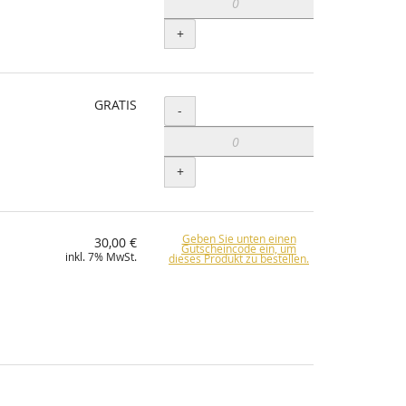
+
GRATIS
Menge
-
+
Geben Sie unten einen
30,00 €
Gutscheincode ein, um
inkl. 7% MwSt.
dieses Produkt zu bestellen.