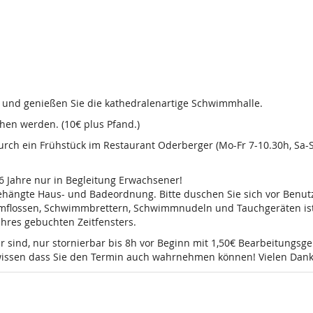
d und genießen Sie die kathedralenartige Schwimmhalle.
en werden. (10€ plus Pfand.)
 durch ein Frühstück im Restaurant Oderberger (Mo-Fr 7-10.30h, Sa
16 Jahre nur in Begleitung Erwachsener!
sgehängte Haus- und Badeordnung. Bitte duschen Sie sich vor Ben
mmflossen, Schwimmbrettern, Schwimmnudeln und Tauchgeräten ist 
 Ihres gebuchten Zeitfensters.
r sind, nur stornierbar bis 8h vor Beginn mit 1,50€ Bearbeitungsg
e wissen dass Sie den Termin auch wahrnehmen können! Vielen Dank