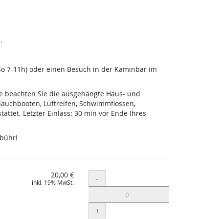
.
-So 7-11h) oder einen Besuch in der Kaminbar im
tte beachten Sie die ausgehängte Haus- und
lauchbooten, Luftreifen, Schwimmflossen,
ttet. Letzter Einlass: 30 min vor Ende Ihres
ebühr!
20,00 €
Menge
-
inkl. 19% MwSt.
+