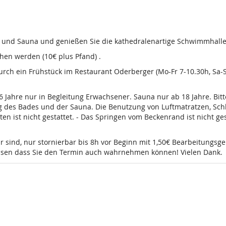
d und Sauna und genießen Sie die kathedralenartige Schwimmhalle
en werden (10€ plus Pfand) .
 durch ein Frühstück im Restaurant Oderberger (Mo-Fr 7-10.30h, Sa
16 Jahre nur in Begleitung Erwachsener. Sauna nur ab 18 Jahre. Bi
g des Bades und der Sauna. Die Benutzung von Luftmatratzen, Sch
t nicht gestattet. - Das Springen vom Beckenrand ist nicht gesta
r sind, nur stornierbar bis 8h vor Beginn mit 1,50€ Bearbeitungsg
wissen dass Sie den Termin auch wahrnehmen können! Vielen Dank.