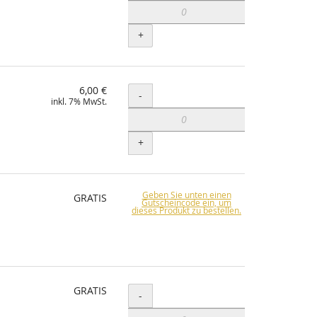
+
6,00 €
Menge
-
inkl. 7% MwSt.
+
Geben Sie unten einen
GRATIS
Gutscheincode ein, um
dieses Produkt zu bestellen.
GRATIS
Menge
-