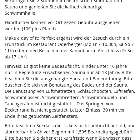
Verbringen Sie 2 Stunden im historischen Stadtbad und
Sauna und genießen Sie die kathedralenartige
Schwimmhalle.
Handtücher können vor Ort gegen Gebühr ausgeliehen
werden (10€ plus Pfand) .
Make a day of it: Perfekt ergänzt wird der Besuch durch ein
Frühstück im Restaurant Oderberger (Mo-Fr 7-10.30h, Sa-So 7-
11h) oder einen Besuch in der Kaminbar im Anschluss (Di-So
ab 17 Uhr).
Hinweis: Es gibt keine Badeaufsicht. Kinder unter 16 Jahre
nur in Begleitung Erwachsener. Sauna nur ab 18 Jahre. Bitte
beachten Sie die ausgehängte Haus- und Badeordnung. Bitte
duschen Sie sich vor Benutzung des Bades und der Sauna.
Die Benutzung von Luftmatratzen, Schlauchbooten, Luftreifen,
Schwimmflossen, Schwimmbrettern, Schwimmnudeln und
Tauchgeräten ist nicht gestattet. - Das Springen vom
Beckenrand ist nicht gestattet. Letzter Einlass: 30 min vor
Ende Ihres gebuchten Zeitfensters.
Bitte beachten Sie dass die Tickets nicht umbuchbar sind, nur
stornierbar bis 8h vor Beginn mit 1,50€ Bearbeitungsgebühr!
Bitte buchen Sie daher erst kurzfristig wenn Sie wissen dass