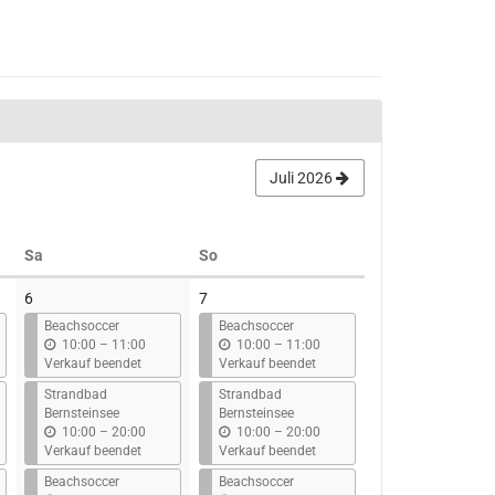
Juli 2026
Samstag
Sonntag
Sa
So
6
7
Beachsoccer
Beachsoccer
b
b
10:00
–
11:00
10:00
–
11:00
i
i
Verkauf beendet
Verkauf beendet
s
s
Strandbad
Strandbad
Bernsteinsee
Bernsteinsee
b
b
10:00
–
20:00
10:00
–
20:00
i
i
Verkauf beendet
Verkauf beendet
s
s
Beachsoccer
Beachsoccer