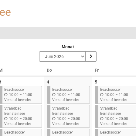
see
Monat
Mittwoch
Donnerstag
Freitag
Mi
Do
Fr
3
4
5
Beachsoccer
Beachsoccer
Beachsoccer
b
b
b
10:00
–
11:00
10:00
–
11:00
10:00
–
11:00
i
i
i
Verkauf beendet
Verkauf beendet
Verkauf beendet
s
s
s
Strandbad
Strandbad
Strandbad
Bernsteinsee
Bernsteinsee
Bernsteinsee
b
b
b
10:00
–
20:00
10:00
–
20:00
10:00
–
20:00
i
i
i
Verkauf beendet
Verkauf beendet
Verkauf beendet
s
s
s
Beachsoccer
Beachsoccer
Beachsoccer