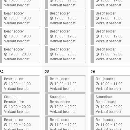
b
b
b
16:00
–
17:00
16:00
–
17:00
16:00
–
17:00
i
i
i
Verkauf beendet
Verkauf beendet
Verkauf beendet
s
s
s
Beachsoccer
Beachsoccer
Beachsoccer
b
b
b
17:00
–
18:00
17:00
–
18:00
17:00
–
18:00
i
i
i
Verkauf beendet
Verkauf beendet
Verkauf beendet
s
s
s
Beachsoccer
Beachsoccer
Beachsoccer
b
b
b
18:00
–
19:00
18:00
–
19:00
18:00
–
19:00
i
i
i
Verkauf beendet
Verkauf beendet
Verkauf beendet
s
s
s
Beachsoccer
Beachsoccer
Beachsoccer
b
b
b
19:00
–
20:00
19:00
–
20:00
19:00
–
20:00
i
i
i
Verkauf beendet
Verkauf beendet
Verkauf beendet
s
s
s
24
25
26
Beachsoccer
Beachsoccer
Beachsoccer
b
b
b
10:00
–
11:00
10:00
–
11:00
10:00
–
11:00
i
i
i
Verkauf beendet
Verkauf beendet
Verkauf beendet
s
s
s
Strandbad
Strandbad
Strandbad
Bernsteinsee
Bernsteinsee
Bernsteinsee
b
b
b
10:00
–
20:00
10:00
–
20:00
10:00
–
20:00
i
i
i
Verkauf beendet
Verkauf beendet
Verkauf beendet
s
s
s
Beachsoccer
Beachsoccer
Beachsoccer
b
b
b
11:00
–
12:00
11:00
–
12:00
11:00
–
12:00
i
i
i
Verkauf beendet
Verkauf beendet
Verkauf beendet