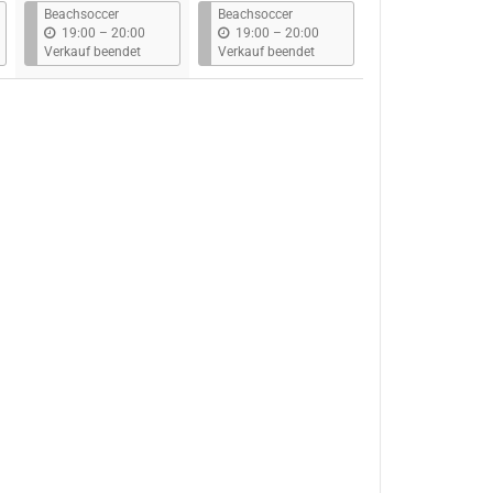
s
s
Beachsoccer
Beachsoccer
b
b
19:00
–
20:00
19:00
–
20:00
i
i
Verkauf beendet
Verkauf beendet
s
s