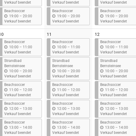
i
i
i
Verkauf beendet
Verkauf beendet
Verkauf beendet
s
s
s
Beachsoccer
Beachsoccer
Beachsoccer
b
b
b
19:00
–
20:00
19:00
–
20:00
19:00
–
20:00
i
i
i
Verkauf beendet
Verkauf beendet
Verkauf beendet
s
s
s
10
11
12
Beachsoccer
Beachsoccer
Beachsoccer
b
b
b
10:00
–
11:00
10:00
–
11:00
10:00
–
11:00
i
i
i
Verkauf beendet
Verkauf beendet
Verkauf beendet
s
s
s
Strandbad
Strandbad
Strandbad
Bernsteinsee
Bernsteinsee
Bernsteinsee
b
b
b
10:00
–
20:00
10:00
–
20:00
10:00
–
20:00
i
i
i
Verkauf beendet
Verkauf beendet
Verkauf beendet
s
s
s
Beachsoccer
Beachsoccer
Beachsoccer
b
b
b
11:00
–
12:00
11:00
–
12:00
11:00
–
12:00
i
i
i
Verkauf beendet
Verkauf beendet
Verkauf beendet
s
s
s
Beachsoccer
Beachsoccer
Beachsoccer
b
b
b
12:00
–
13:00
12:00
–
13:00
12:00
–
13:00
i
i
i
Verkauf beendet
Verkauf beendet
Verkauf beendet
s
s
s
Beachsoccer
Beachsoccer
Beachsoccer
b
b
b
13:00
–
14:00
13:00
–
14:00
13:00
–
14:00
i
i
i
Verkauf beendet
Verkauf beendet
Verkauf beendet