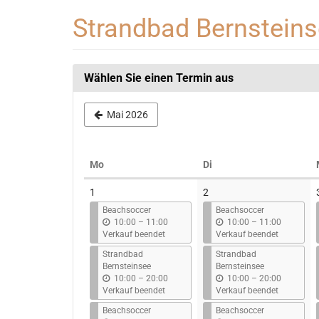
Zum
Strandbad Bernstein
Haupt-
Inhalt
springen
Wählen Sie einen Termin aus
Mai 2026
Montag
Dienstag
Mo
Di
Kalender
1
2
Beachsoccer
Beachsoccer
b
b
10:00
–
11:00
10:00
–
11:00
i
i
Verkauf beendet
Verkauf beendet
s
s
Strandbad
Strandbad
Bernsteinsee
Bernsteinsee
b
b
10:00
–
20:00
10:00
–
20:00
i
i
Verkauf beendet
Verkauf beendet
s
s
Beachsoccer
Beachsoccer