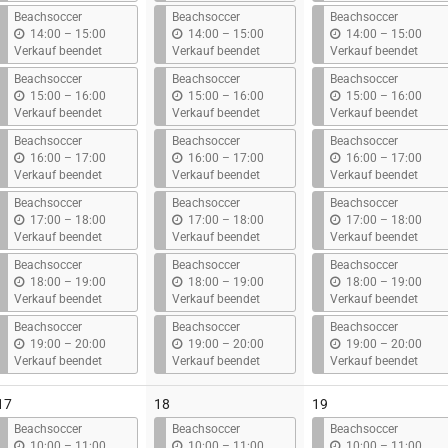
s
s
s
Beachsoccer
Beachsoccer
Beachsoccer
b
b
b
14:00
–
15:00
14:00
–
15:00
14:00
–
15:00
i
i
i
Verkauf beendet
Verkauf beendet
Verkauf beendet
s
s
s
Beachsoccer
Beachsoccer
Beachsoccer
b
b
b
15:00
–
16:00
15:00
–
16:00
15:00
–
16:00
i
i
i
Verkauf beendet
Verkauf beendet
Verkauf beendet
s
s
s
Beachsoccer
Beachsoccer
Beachsoccer
b
b
b
16:00
–
17:00
16:00
–
17:00
16:00
–
17:00
i
i
i
Verkauf beendet
Verkauf beendet
Verkauf beendet
s
s
s
Beachsoccer
Beachsoccer
Beachsoccer
b
b
b
17:00
–
18:00
17:00
–
18:00
17:00
–
18:00
i
i
i
Verkauf beendet
Verkauf beendet
Verkauf beendet
s
s
s
Beachsoccer
Beachsoccer
Beachsoccer
b
b
b
18:00
–
19:00
18:00
–
19:00
18:00
–
19:00
i
i
i
Verkauf beendet
Verkauf beendet
Verkauf beendet
s
s
s
Beachsoccer
Beachsoccer
Beachsoccer
b
b
b
19:00
–
20:00
19:00
–
20:00
19:00
–
20:00
i
i
i
Verkauf beendet
Verkauf beendet
Verkauf beendet
s
s
s
17
18
19
Beachsoccer
Beachsoccer
Beachsoccer
b
b
b
10:00
–
11:00
10:00
–
11:00
10:00
–
11:00