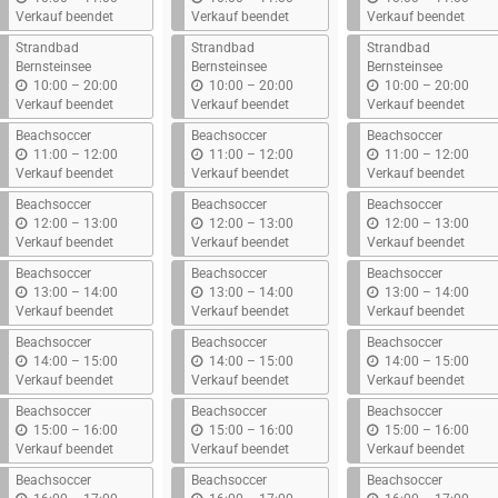
i
i
i
Verkauf beendet
Verkauf beendet
Verkauf beendet
s
s
s
Strandbad
Strandbad
Strandbad
Bernsteinsee
Bernsteinsee
Bernsteinsee
b
b
b
10:00
–
20:00
10:00
–
20:00
10:00
–
20:00
i
i
i
Verkauf beendet
Verkauf beendet
Verkauf beendet
s
s
s
Beachsoccer
Beachsoccer
Beachsoccer
b
b
b
11:00
–
12:00
11:00
–
12:00
11:00
–
12:00
i
i
i
Verkauf beendet
Verkauf beendet
Verkauf beendet
s
s
s
Beachsoccer
Beachsoccer
Beachsoccer
b
b
b
12:00
–
13:00
12:00
–
13:00
12:00
–
13:00
i
i
i
Verkauf beendet
Verkauf beendet
Verkauf beendet
s
s
s
Beachsoccer
Beachsoccer
Beachsoccer
b
b
b
13:00
–
14:00
13:00
–
14:00
13:00
–
14:00
i
i
i
Verkauf beendet
Verkauf beendet
Verkauf beendet
s
s
s
Beachsoccer
Beachsoccer
Beachsoccer
b
b
b
14:00
–
15:00
14:00
–
15:00
14:00
–
15:00
i
i
i
Verkauf beendet
Verkauf beendet
Verkauf beendet
s
s
s
Beachsoccer
Beachsoccer
Beachsoccer
b
b
b
15:00
–
16:00
15:00
–
16:00
15:00
–
16:00
i
i
i
Verkauf beendet
Verkauf beendet
Verkauf beendet
s
s
s
Beachsoccer
Beachsoccer
Beachsoccer