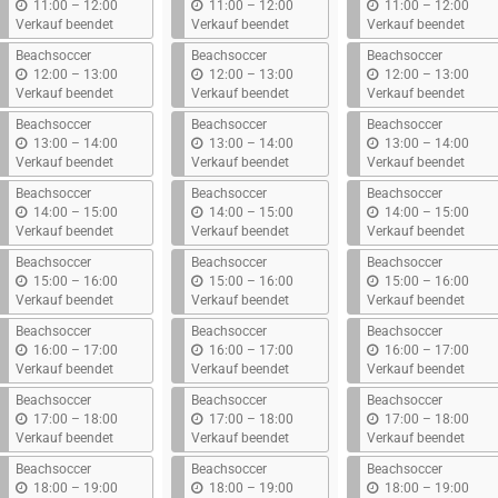
b
b
b
11:00
–
12:00
11:00
–
12:00
11:00
–
12:00
i
i
i
Verkauf beendet
Verkauf beendet
Verkauf beendet
s
s
s
Beachsoccer
Beachsoccer
Beachsoccer
b
b
b
12:00
–
13:00
12:00
–
13:00
12:00
–
13:00
i
i
i
Verkauf beendet
Verkauf beendet
Verkauf beendet
s
s
s
Beachsoccer
Beachsoccer
Beachsoccer
b
b
b
13:00
–
14:00
13:00
–
14:00
13:00
–
14:00
i
i
i
Verkauf beendet
Verkauf beendet
Verkauf beendet
s
s
s
Beachsoccer
Beachsoccer
Beachsoccer
b
b
b
14:00
–
15:00
14:00
–
15:00
14:00
–
15:00
i
i
i
Verkauf beendet
Verkauf beendet
Verkauf beendet
s
s
s
Beachsoccer
Beachsoccer
Beachsoccer
b
b
b
15:00
–
16:00
15:00
–
16:00
15:00
–
16:00
i
i
i
Verkauf beendet
Verkauf beendet
Verkauf beendet
s
s
s
Beachsoccer
Beachsoccer
Beachsoccer
b
b
b
16:00
–
17:00
16:00
–
17:00
16:00
–
17:00
i
i
i
Verkauf beendet
Verkauf beendet
Verkauf beendet
s
s
s
Beachsoccer
Beachsoccer
Beachsoccer
b
b
b
17:00
–
18:00
17:00
–
18:00
17:00
–
18:00
i
i
i
Verkauf beendet
Verkauf beendet
Verkauf beendet
s
s
s
Beachsoccer
Beachsoccer
Beachsoccer
b
b
b
18:00
–
19:00
18:00
–
19:00
18:00
–
19:00