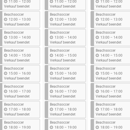
b
b
b
11:00
–
12:00
11:00
–
12:00
11:00
–
12:00
i
i
i
Verkauf beendet
Verkauf beendet
Verkauf beendet
s
s
s
Beachsoccer
Beachsoccer
Beachsoccer
b
b
b
12:00
–
13:00
12:00
–
13:00
12:00
–
13:00
i
i
i
Verkauf beendet
Verkauf beendet
Verkauf beendet
s
s
s
Beachsoccer
Beachsoccer
Beachsoccer
b
b
b
13:00
–
14:00
13:00
–
14:00
13:00
–
14:00
i
i
i
Verkauf beendet
Verkauf beendet
Verkauf beendet
s
s
s
Beachsoccer
Beachsoccer
Beachsoccer
b
b
b
14:00
–
15:00
14:00
–
15:00
14:00
–
15:00
i
i
i
Verkauf beendet
Verkauf beendet
Verkauf beendet
s
s
s
Beachsoccer
Beachsoccer
Beachsoccer
b
b
b
15:00
–
16:00
15:00
–
16:00
15:00
–
16:00
i
i
i
Verkauf beendet
Verkauf beendet
Verkauf beendet
s
s
s
Beachsoccer
Beachsoccer
Beachsoccer
b
b
b
16:00
–
17:00
16:00
–
17:00
16:00
–
17:00
i
i
i
Verkauf beendet
Verkauf beendet
Verkauf beendet
s
s
s
Beachsoccer
Beachsoccer
Beachsoccer
b
b
b
17:00
–
18:00
17:00
–
18:00
17:00
–
18:00
i
i
i
Verkauf beendet
Verkauf beendet
Verkauf beendet
s
s
s
Beachsoccer
Beachsoccer
Beachsoccer
b
b
b
18:00
–
19:00
18:00
–
19:00
18:00
–
19:00