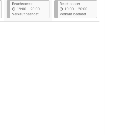
s
s
Beachsoccer
Beachsoccer
b
b
19:00
–
20:00
19:00
–
20:00
i
i
Verkauf beendet
Verkauf beendet
s
s