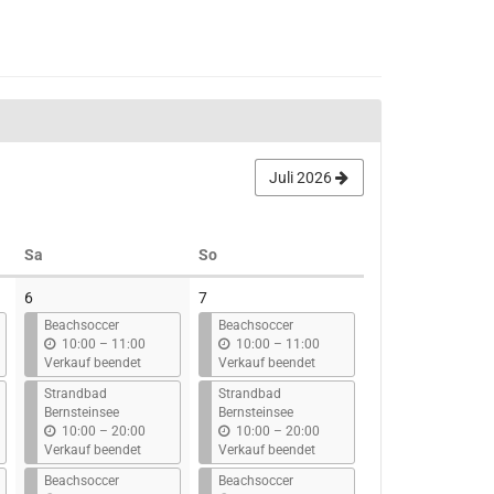
Juli 2026
Samstag
Sonntag
Sa
So
6
7
Beachsoccer
Beachsoccer
b
b
10:00
–
11:00
10:00
–
11:00
i
i
Verkauf beendet
Verkauf beendet
s
s
Strandbad
Strandbad
Bernsteinsee
Bernsteinsee
b
b
10:00
–
20:00
10:00
–
20:00
i
i
Verkauf beendet
Verkauf beendet
s
s
Beachsoccer
Beachsoccer