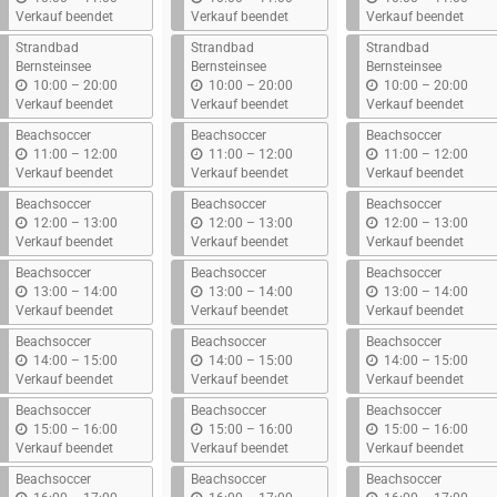
i
i
i
Verkauf beendet
Verkauf beendet
Verkauf beendet
s
s
s
Strandbad
Strandbad
Strandbad
Bernsteinsee
Bernsteinsee
Bernsteinsee
b
b
b
10:00
–
20:00
10:00
–
20:00
10:00
–
20:00
i
i
i
Verkauf beendet
Verkauf beendet
Verkauf beendet
s
s
s
Beachsoccer
Beachsoccer
Beachsoccer
b
b
b
11:00
–
12:00
11:00
–
12:00
11:00
–
12:00
i
i
i
Verkauf beendet
Verkauf beendet
Verkauf beendet
s
s
s
Beachsoccer
Beachsoccer
Beachsoccer
b
b
b
12:00
–
13:00
12:00
–
13:00
12:00
–
13:00
i
i
i
Verkauf beendet
Verkauf beendet
Verkauf beendet
s
s
s
Beachsoccer
Beachsoccer
Beachsoccer
b
b
b
13:00
–
14:00
13:00
–
14:00
13:00
–
14:00
i
i
i
Verkauf beendet
Verkauf beendet
Verkauf beendet
s
s
s
Beachsoccer
Beachsoccer
Beachsoccer
b
b
b
14:00
–
15:00
14:00
–
15:00
14:00
–
15:00
i
i
i
Verkauf beendet
Verkauf beendet
Verkauf beendet
s
s
s
Beachsoccer
Beachsoccer
Beachsoccer
b
b
b
15:00
–
16:00
15:00
–
16:00
15:00
–
16:00
i
i
i
Verkauf beendet
Verkauf beendet
Verkauf beendet
s
s
s
Beachsoccer
Beachsoccer
Beachsoccer