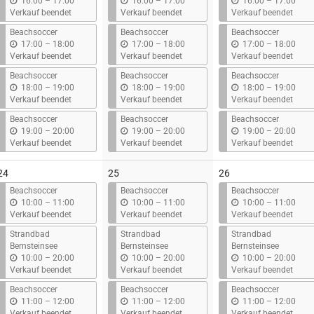
b
b
b
16:00
–
17:00
16:00
–
17:00
16:00
–
17:00
i
i
i
Verkauf beendet
Verkauf beendet
Verkauf beendet
s
s
s
Beachsoccer
Beachsoccer
Beachsoccer
b
b
b
17:00
–
18:00
17:00
–
18:00
17:00
–
18:00
i
i
i
Verkauf beendet
Verkauf beendet
Verkauf beendet
s
s
s
Beachsoccer
Beachsoccer
Beachsoccer
b
b
b
18:00
–
19:00
18:00
–
19:00
18:00
–
19:00
i
i
i
Verkauf beendet
Verkauf beendet
Verkauf beendet
s
s
s
Beachsoccer
Beachsoccer
Beachsoccer
b
b
b
19:00
–
20:00
19:00
–
20:00
19:00
–
20:00
i
i
i
Verkauf beendet
Verkauf beendet
Verkauf beendet
s
s
s
24
25
26
Beachsoccer
Beachsoccer
Beachsoccer
b
b
b
10:00
–
11:00
10:00
–
11:00
10:00
–
11:00
i
i
i
Verkauf beendet
Verkauf beendet
Verkauf beendet
s
s
s
Strandbad
Strandbad
Strandbad
Bernsteinsee
Bernsteinsee
Bernsteinsee
b
b
b
10:00
–
20:00
10:00
–
20:00
10:00
–
20:00
i
i
i
Verkauf beendet
Verkauf beendet
Verkauf beendet
s
s
s
Beachsoccer
Beachsoccer
Beachsoccer
b
b
b
11:00
–
12:00
11:00
–
12:00
11:00
–
12:00
i
i
i
Verkauf beendet
Verkauf beendet
Verkauf beendet