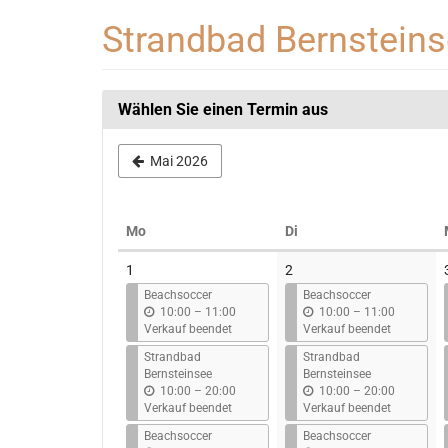
Zum
Strandbad Bernstein
Haupt-
Inhalt
springen
Wählen Sie einen Termin aus
Mai 2026
Montag
Dienstag
Mo
Di
Kalender
1
2
Beachsoccer
Beachsoccer
b
b
10:00
–
11:00
10:00
–
11:00
i
i
Verkauf beendet
Verkauf beendet
s
s
Strandbad
Strandbad
Bernsteinsee
Bernsteinsee
b
b
10:00
–
20:00
10:00
–
20:00
i
i
Verkauf beendet
Verkauf beendet
s
s
Beachsoccer
Beachsoccer