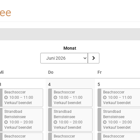
see
Monat
Mittwoch
Donnerstag
Freitag
Mi
Do
Fr
3
4
5
Beachsoccer
Beachsoccer
Beachsoccer
b
b
b
10:00
–
11:00
10:00
–
11:00
10:00
–
11:00
i
i
i
Verkauf beendet
Verkauf beendet
Verkauf beendet
s
s
s
Strandbad
Strandbad
Strandbad
Bernsteinsee
Bernsteinsee
Bernsteinsee
b
b
b
10:00
–
20:00
10:00
–
20:00
10:00
–
20:00
i
i
i
Verkauf beendet
Verkauf beendet
Verkauf beendet
s
s
s
Beachsoccer
Beachsoccer
Beachsoccer