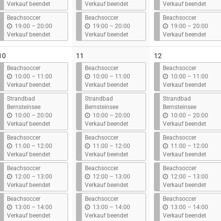
i
i
i
Verkauf beendet
Verkauf beendet
Verkauf beendet
s
s
s
Beachsoccer
Beachsoccer
Beachsoccer
b
b
b
19:00
–
20:00
19:00
–
20:00
19:00
–
20:00
i
i
i
Verkauf beendet
Verkauf beendet
Verkauf beendet
s
s
s
10
11
12
Beachsoccer
Beachsoccer
Beachsoccer
b
b
b
10:00
–
11:00
10:00
–
11:00
10:00
–
11:00
i
i
i
Verkauf beendet
Verkauf beendet
Verkauf beendet
s
s
s
Strandbad
Strandbad
Strandbad
Bernsteinsee
Bernsteinsee
Bernsteinsee
b
b
b
10:00
–
20:00
10:00
–
20:00
10:00
–
20:00
i
i
i
Verkauf beendet
Verkauf beendet
Verkauf beendet
s
s
s
Beachsoccer
Beachsoccer
Beachsoccer
b
b
b
11:00
–
12:00
11:00
–
12:00
11:00
–
12:00
i
i
i
Verkauf beendet
Verkauf beendet
Verkauf beendet
s
s
s
Beachsoccer
Beachsoccer
Beachsoccer
b
b
b
12:00
–
13:00
12:00
–
13:00
12:00
–
13:00
i
i
i
Verkauf beendet
Verkauf beendet
Verkauf beendet
s
s
s
Beachsoccer
Beachsoccer
Beachsoccer
b
b
b
13:00
–
14:00
13:00
–
14:00
13:00
–
14:00
i
i
i
Verkauf beendet
Verkauf beendet
Verkauf beendet