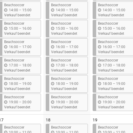
s
s
s
Beachsoccer
Beachsoccer
Beachsoccer
b
b
b
14:00
–
15:00
14:00
–
15:00
14:00
–
15:00
i
i
i
Verkauf beendet
Verkauf beendet
Verkauf beendet
s
s
s
Beachsoccer
Beachsoccer
Beachsoccer
b
b
b
15:00
–
16:00
15:00
–
16:00
15:00
–
16:00
i
i
i
Verkauf beendet
Verkauf beendet
Verkauf beendet
s
s
s
Beachsoccer
Beachsoccer
Beachsoccer
b
b
b
16:00
–
17:00
16:00
–
17:00
16:00
–
17:00
i
i
i
Verkauf beendet
Verkauf beendet
Verkauf beendet
s
s
s
Beachsoccer
Beachsoccer
Beachsoccer
b
b
b
17:00
–
18:00
17:00
–
18:00
17:00
–
18:00
i
i
i
Verkauf beendet
Verkauf beendet
Verkauf beendet
s
s
s
Beachsoccer
Beachsoccer
Beachsoccer
b
b
b
18:00
–
19:00
18:00
–
19:00
18:00
–
19:00
i
i
i
Verkauf beendet
Verkauf beendet
Verkauf beendet
s
s
s
Beachsoccer
Beachsoccer
Beachsoccer
b
b
b
19:00
–
20:00
19:00
–
20:00
19:00
–
20:00
i
i
i
Verkauf beendet
Verkauf beendet
Verkauf beendet
s
s
s
17
18
19
Beachsoccer
Beachsoccer
Beachsoccer
b
b
b
10:00
–
11:00
10:00
–
11:00
10:00
–
11:00